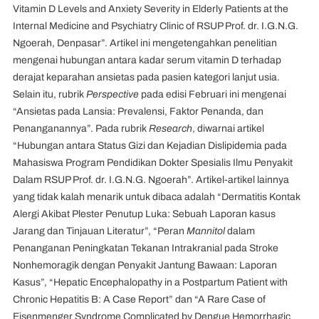
Vitamin D Levels and Anxiety Severity in Elderly Patients at the
Internal Medicine and Psychiatry Clinic of RSUP Prof. dr. I.G.N.G.
Ngoerah, Denpasar”. Artikel ini mengetengahkan penelitian
mengenai hubungan antara kadar serum vitamin D terhadap
derajat keparahan ansietas pada pasien kategori lanjut usia.
Selain itu, rubrik
Perspective
pada edisi Februari ini mengenai
“Ansietas pada Lansia: Prevalensi, Faktor Penanda, dan
Penanganannya”. Pada rubrik
Research
, diwarnai artikel
“Hubungan antara Status Gizi dan Kejadian Dislipidemia pada
Mahasiswa Program Pendidikan Dokter Spesialis Ilmu Penyakit
Dalam RSUP Prof. dr. I.G.N.G. Ngoerah”. Artikel-artikel lainnya
yang tidak kalah menarik untuk dibaca adalah “Dermatitis Kontak
Alergi Akibat Plester Penutup Luka: Sebuah Laporan kasus
Jarang dan Tinjauan Literatur”, “Peran
Mannitol
dalam
Penanganan Peningkatan Tekanan Intrakranial pada Stroke
Nonhemoragik dengan Penyakit Jantung Bawaan: Laporan
Kasus”, “Hepatic Encephalopathy in a Postpartum Patient with
Chronic Hepatitis B: A Case Report” dan “A Rare Case of
Eisenmenger Syndrome Complicated by Dengue Hemorrhagic