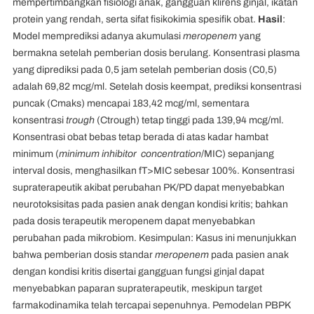
mempertimbangkan fisiologi anak, gangguan klirens ginjal, ikatan
protein yang rendah, serta sifat fisikokimia spesifik obat.
Hasil
:
Model memprediksi adanya akumulasi
meropenem
yang
bermakna setelah pemberian dosis berulang. Konsentrasi plasma
yang diprediksi pada 0,5 jam setelah pemberian dosis (C0,5)
adalah 69,82 mcg/ml. Setelah dosis keempat, prediksi konsentrasi
puncak (Cmaks) mencapai 183,42 mcg/ml, sementara
konsentrasi
trough
(Ctrough) tetap tinggi pada 139,94 mcg/ml.
Konsentrasi obat bebas tetap berada di atas kadar hambat
minimum (
minimum inhibitor concentration
/MIC) sepanjang
interval dosis, menghasilkan fT>MIC sebesar 100%. Konsentrasi
supraterapeutik akibat perubahan PK/PD dapat menyebabkan
neurotoksisitas pada pasien anak dengan kondisi kritis; bahkan
pada dosis terapeutik meropenem dapat menyebabkan
perubahan pada mikrobiom. Kesimpulan: Kasus ini menunjukkan
bahwa pemberian dosis standar
meropenem
pada pasien anak
dengan kondisi kritis disertai gangguan fungsi ginjal dapat
menyebabkan paparan supraterapeutik, meskipun target
farmakodinamika telah tercapai sepenuhnya. Pemodelan PBPK