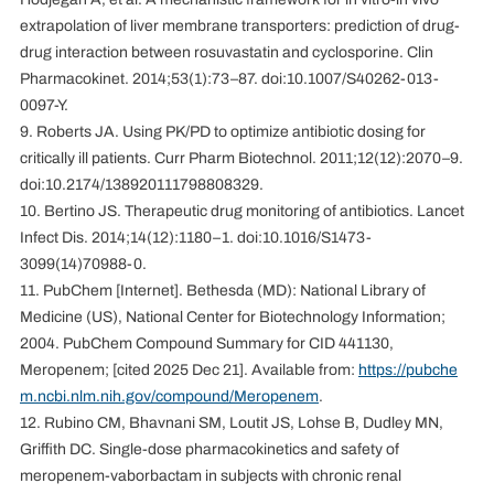
extrapolation of liver membrane transporters: prediction of drug-
drug interaction between rosuvastatin and cyclosporine. Clin
Pharmacokinet. 2014;53(1):73–87. doi:10.1007/S40262-013-
0097-Y.
9. Roberts JA. Using PK/PD to optimize antibiotic dosing for
critically ill patients. Curr Pharm Biotechnol. 2011;12(12):2070–9.
doi:10.2174/138920111798808329.
10. Bertino JS. Therapeutic drug monitoring of antibiotics. Lancet
Infect Dis. 2014;14(12):1180–1. doi:10.1016/S1473-
3099(14)70988-0.
11. PubChem [Internet]. Bethesda (MD): National Library of
Medicine (US), National Center for Biotechnology Information;
2004. PubChem Compound Summary for CID 441130,
Meropenem; [cited 2025 Dec 21]. Available from:
https://pubche
m.ncbi.nlm.nih.gov/compound/Meropenem
.
12. Rubino CM, Bhavnani SM, Loutit JS, Lohse B, Dudley MN,
Griffith DC. Single-dose pharmacokinetics and safety of
meropenem-vaborbactam in subjects with chronic renal