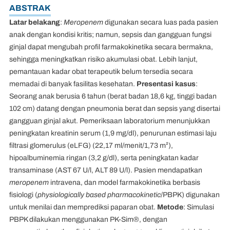
ABSTRAK
Latar belakang
:
Meropenem
digunakan secara luas pada pasien
anak dengan kondisi kritis; namun, sepsis dan gangguan fungsi
ginjal dapat mengubah profil farmakokinetika secara bermakna,
sehingga meningkatkan risiko akumulasi obat. Lebih lanjut,
pemantauan kadar obat terapeutik belum tersedia secara
memadai di banyak fasilitas kesehatan.
Presentasi kasus
:
Seorang anak berusia 6 tahun (berat badan 18,6 kg, tinggi badan
102 cm) datang dengan pneumonia berat dan sepsis yang disertai
gangguan ginjal akut. Pemeriksaan laboratorium menunjukkan
peningkatan kreatinin serum (1,9 mg/dl), penurunan estimasi laju
filtrasi glomerulus (eLFG) (22,17 ml/menit/1,73 m²),
hipoalbuminemia ringan (3,2 g/dl), serta peningkatan kadar
transaminase (AST 67 U/l, ALT 89 U/l). Pasien mendapatkan
meropenem
intravena, dan model farmakokinetika berbasis
fisiologi (
physiologically based pharmacokinetic
/PBPK) digunakan
untuk menilai dan memprediksi paparan obat.
Metode
: Simulasi
PBPK dilakukan menggunakan PK-Sim®, dengan