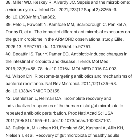
38. Miller WD, Keskey R, Alverdy JC. Sepsis and the microbiome:
a vicious cycle. J Infect Dis. 2021;223(12 Suppl 2):S264–9.
doi:10.1093/infdis/jiaa682.
39. Peto L, Fawcett N, Kamfose MM, Scarborough C, Peniket A,
Danby R, et al. The impact of different antimicrobial exposures on
the gut microbiome in the ARMORD observational study. Elife.
2025;13: RP97751. doi:10.7554/eLife.97751.
40. Becattini S, Taur Y, Pamer EG. Antibiotic-induced changes in
the intestinal microbiota and disease. Trends Mol Med.
2016;22(6):458–78. doi:10.1016/J.MOLMED.2016.04.003.
41. Wilson DN. Ribosome-targeting antibiotics and mechanisms of
bacterial resistance. Nat Rev Microbiol. 2014;12(1):35–48.
doi:10.1038/NRMICRO3155.
42. Dethlefsen L, Relman DA. Incomplete recovery and
individualized responses of the human distal gut microbiota to
repeated antibiotic perturbation. Proc Natl Acad Sci USA.
2011;108(S1):4554–61. doi:10.1073/pnas.1000087107.
43. Palleja A, Mikkelsen KH, Forslund SK, Kashani A, Allin KH,
Nielsen T, et al. Recovery of gut microbiota of healthy adults