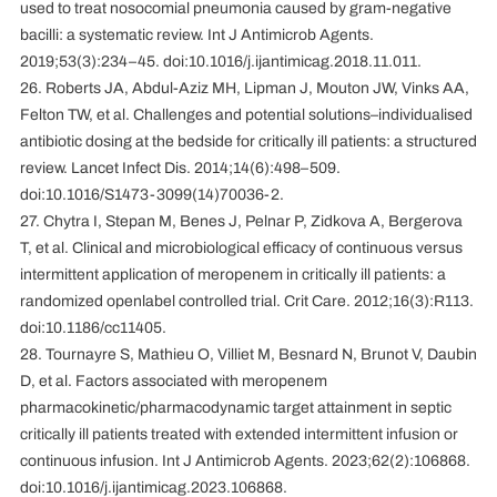
used to treat nosocomial pneumonia caused by gram-negative
bacilli: a systematic review. Int J Antimicrob Agents.
2019;53(3):234–45. doi:10.1016/j.ijantimicag.2018.11.011.
26. Roberts JA, Abdul-Aziz MH, Lipman J, Mouton JW, Vinks AA,
Felton TW, et al. Challenges and potential solutions–individualised
antibiotic dosing at the bedside for critically ill patients: a structured
review. Lancet Infect Dis. 2014;14(6):498–509.
doi:10.1016/S1473-3099(14)70036-2.
27. Chytra I, Stepan M, Benes J, Pelnar P, Zidkova A, Bergerova
T, et al. Clinical and microbiological efficacy of continuous versus
intermittent application of meropenem in critically ill patients: a
randomized openlabel controlled trial. Crit Care. 2012;16(3):R113.
doi:10.1186/cc11405.
28. Tournayre S, Mathieu O, Villiet M, Besnard N, Brunot V, Daubin
D, et al. Factors associated with meropenem
pharmacokinetic/pharmacodynamic target attainment in septic
critically ill patients treated with extended intermittent infusion or
continuous infusion. Int J Antimicrob Agents. 2023;62(2):106868.
doi:10.1016/j.ijantimicag.2023.106868.