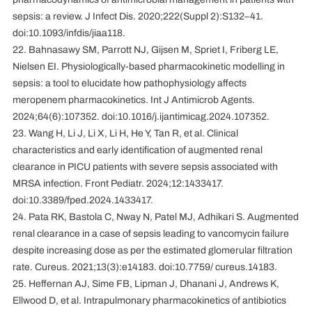
sepsis: a review. J Infect Dis. 2020;222(Suppl 2):S132–41.
doi:10.1093/infdis/jiaa118.
22. Bahnasawy SM, Parrott NJ, Gijsen M, Spriet I, Friberg LE,
Nielsen EI. Physiologically-based pharmacokinetic modelling in
sepsis: a tool to elucidate how pathophysiology affects
meropenem pharmacokinetics. Int J Antimicrob Agents.
2024;64(6):107352. doi:10.1016/j.ijantimicag.2024.107352.
23. Wang H, Li J, Li X, Li H, He Y, Tan R, et al. Clinical
characteristics and early identification of augmented renal
clearance in PICU patients with severe sepsis associated with
MRSA infection. Front Pediatr. 2024;12:1433417.
doi:10.3389/fped.2024.1433417.
24. Pata RK, Bastola C, Nway N, Patel MJ, Adhikari S. Augmented
renal clearance in a case of sepsis leading to vancomycin failure
despite increasing dose as per the estimated glomerular filtration
rate. Cureus. 2021;13(3):e14183. doi:10.7759/ cureus.14183.
25. Heffernan AJ, Sime FB, Lipman J, Dhanani J, Andrews K,
Ellwood D, et al. Intrapulmonary pharmacokinetics of antibiotics