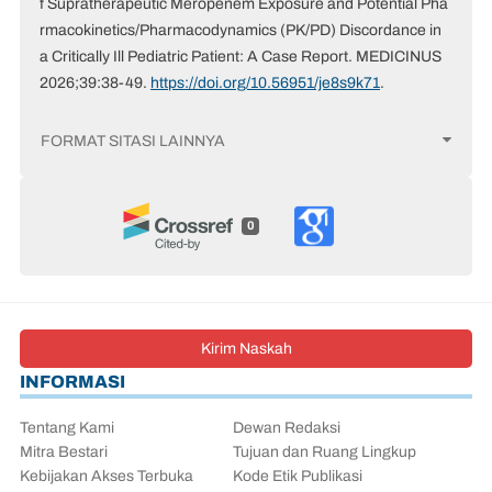
f Supratherapeutic Meropenem Exposure and Potential Pha
rmacokinetics/Pharmacodynamics (PK/PD) Discordance in
a Critically Ill Pediatric Patient: A Case Report. MEDICINUS
2026;39:38-49.
https://doi.org/10.56951/je8s9k71
.
FORMAT SITASI LAINNYA
0
Kirim Naskah
INFORMASI
Tentang Kami
Dewan Redaksi
Mitra Bestari
Tujuan dan Ruang Lingkup
Kebijakan Akses Terbuka
Kode Etik Publikasi