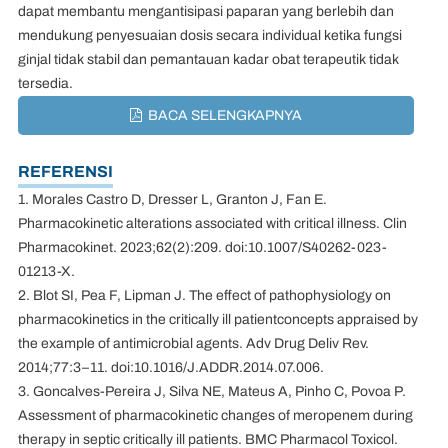
dapat membantu mengantisipasi paparan yang berlebih dan
mendukung penyesuaian dosis secara individual ketika fungsi
ginjal tidak stabil dan pemantauan kadar obat terapeutik tidak
tersedia.
BACA SELENGKAPNYA
REFERENSI
1. Morales Castro D, Dresser L, Granton J, Fan E.
Pharmacokinetic alterations associated with critical illness. Clin
Pharmacokinet. 2023;62(2):209. doi:10.1007/S40262-023-
01213-X.
2. Blot SI, Pea F, Lipman J. The effect of pathophysiology on
pharmacokinetics in the critically ill patientconcepts appraised by
the example of antimicrobial agents. Adv Drug Deliv Rev.
2014;77:3–11. doi:10.1016/J.ADDR.2014.07.006.
3. Goncalves-Pereira J, Silva NE, Mateus A, Pinho C, Povoa P.
Assessment of pharmacokinetic changes of meropenem during
therapy in septic critically ill patients. BMC Pharmacol Toxicol.