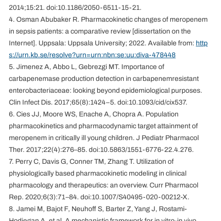
2014;15:21. doi:10.1186/2050-6511-15-21.
4. Osman Abubaker R. Pharmacokinetic changes of meropenem
in sepsis patients: a comparative review [dissertation on the
Internet]. Uppsala: Uppsala University; 2022. Available from:
http
s://urn.kb.se/resolve?urn=urn:nbn:se:uu:diva-478448
5. Jimenez A, Abbo L, Gebrezgi MT. Importance of
carbapenemase production detection in carbapenemresistant
enterobacteriaceae: looking beyond epidemiological purposes.
Clin Infect Dis. 2017;65(8):1424–5. doi:10.1093/cid/cix537.
6. Cies JJ, Moore WS, Enache A, Chopra A. Population
pharmacokinetics and pharmacodynamic target attainment of
meropenem in critically ill young children. J Pediatr Pharmacol
Ther. 2017;22(4):276–85. doi:10.5863/1551-6776-22.4.276.
7. Perry C, Davis G, Conner TM, Zhang T. Utilization of
physiologically based pharmacokinetic modeling in clinical
pharmacology and therapeutics: an overview. Curr Pharmacol
Rep. 2020;6(3):71–84. doi:10.1007/S40495-020-00212-X.
8. Jamei M, Bajot F, Neuhoff S, Barter Z, Yang J, Rostami-
Hodjegan A, et al. A mechanistic framework for in vitro-in vivo