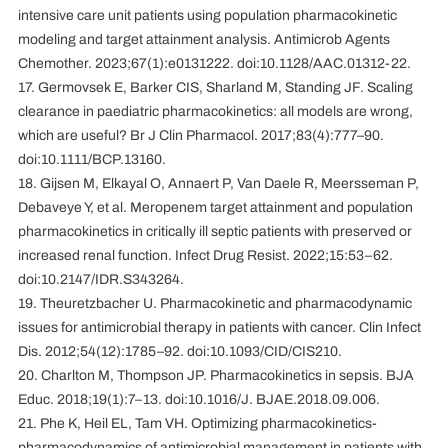
intensive care unit patients using population pharmacokinetic
modeling and target attainment analysis. Antimicrob Agents
Chemother. 2023;67(1):e0131222. doi:10.1128/AAC.01312-22.
17. Germovsek E, Barker CIS, Sharland M, Standing JF. Scaling
clearance in paediatric pharmacokinetics: all models are wrong,
which are useful? Br J Clin Pharmacol. 2017;83(4):777–90.
doi:10.1111/BCP.13160.
18. Gijsen M, Elkayal O, Annaert P, Van Daele R, Meersseman P,
Debaveye Y, et al. Meropenem target attainment and population
pharmacokinetics in critically ill septic patients with preserved or
increased renal function. Infect Drug Resist. 2022;15:53–62.
doi:10.2147/IDR.S343264.
19. Theuretzbacher U. Pharmacokinetic and pharmacodynamic
issues for antimicrobial therapy in patients with cancer. Clin Infect
Dis. 2012;54(12):1785–92. doi:10.1093/CID/CIS210.
20. Charlton M, Thompson JP. Pharmacokinetics in sepsis. BJA
Educ. 2018;19(1):7–13. doi:10.1016/J. BJAE.2018.09.006.
21. Phe K, Heil EL, Tam VH. Optimizing pharmacokinetics-
pharmacodynamics of antimicrobial management in patients with