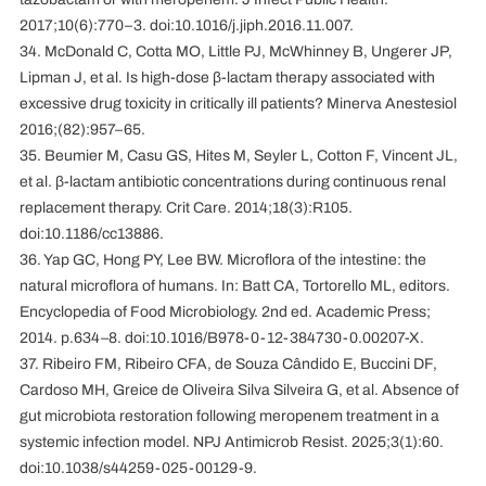
2017;10(6):770–3. doi:10.1016/j.jiph.2016.11.007.
34. McDonald C, Cotta MO, Little PJ, McWhinney B, Ungerer JP,
Lipman J, et al. Is high-dose β-lactam therapy associated with
excessive drug toxicity in critically ill patients? Minerva Anestesiol
2016;(82):957–65.
35. Beumier M, Casu GS, Hites M, Seyler L, Cotton F, Vincent JL,
et al. β-lactam antibiotic concentrations during continuous renal
replacement therapy. Crit Care. 2014;18(3):R105.
doi:10.1186/cc13886.
36. Yap GC, Hong PY, Lee BW. Microflora of the intestine: the
natural microflora of humans. In: Batt CA, Tortorello ML, editors.
Encyclopedia of Food Microbiology. 2nd ed. Academic Press;
2014. p.634–8. doi:10.1016/B978-0-12-384730-0.00207-X.
37. Ribeiro FM, Ribeiro CFA, de Souza Cândido E, Buccini DF,
Cardoso MH, Greice de Oliveira Silva Silveira G, et al. Absence of
gut microbiota restoration following meropenem treatment in a
systemic infection model. NPJ Antimicrob Resist. 2025;3(1):60.
doi:10.1038/s44259-025-00129-9.