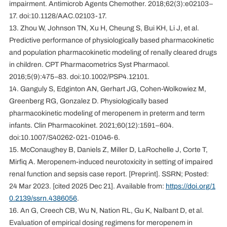
impairment. Antimicrob Agents Chemother. 2018;62(3):e02103–
17. doi:10.1128/AAC.02103-17.
13. Zhou W, Johnson TN, Xu H, Cheung S, Bui KH, Li J, et al.
Predictive performance of physiologically based pharmacokinetic
and population pharmacokinetic modeling of renally cleared drugs
in children. CPT Pharmacometrics Syst Pharmacol.
2016;5(9):475–83. doi:10.1002/PSP4.12101.
14. Ganguly S, Edginton AN, Gerhart JG, Cohen-Wolkowiez M,
Greenberg RG, Gonzalez D. Physiologically based
pharmacokinetic modeling of meropenem in preterm and term
infants. Clin Pharmacokinet. 2021;60(12):1591–604.
doi:10.1007/S40262-021-01046-6.
15. McConaughey B, Daniels Z, Miller D, LaRochelle J, Corte T,
Mirfiq A. Meropenem-induced neurotoxicity in setting of impaired
renal function and sepsis case report. [Preprint]. SSRN; Posted:
24 Mar 2023. [cited 2025 Dec 21]. Available from:
https://doi.org/1
0.2139/ssrn.4386056
.
16. An G, Creech CB, Wu N, Nation RL, Gu K, Nalbant D, et al.
Evaluation of empirical dosing regimens for meropenem in