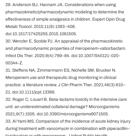
29. Anderson BJ, Hannam JA. Considerations when using
pharmacokinetic/pharmacodynamic modeling to determine the
effectiveness of simple analgesics in children. Expert Opin Drug
Metab Toxicol. 2015;11(9):1393–408.
doi:10.1517/17425255.2015.1061505.
30. Wenzler E, Scoble PJ. An appraisal of the pharmacokinetic
and pharmacodynamic properties of meropenem-vaborbactam.
Infect Dis Ther. 2020;9(4):769–84. doi:10.1007/S40121-020-
00344-Z.
31. Steffens NA, Zimmermann ES, Nichelle SM, Brucker N.
Meropenem use and therapeutic drug monitoring in clinical
practice: a literature review. J Clin Pharm Ther. 2021;46(3):610–
21. doi:10.1111/jcpt.13369.
32. Roger C, Louart B. Beta-lactams toxicity in the intensive care
unit: an underestimated collateral damage? Microorganisms.
2021;9(7):1505. doi:10.3390/microorganisms9071505.
33. Al Yami MS. Comparison of the incidence of acute kidney injury
during treatment with vancomycin in combination with piperacillin–
tazobactam or with meropenem. J Infect Public Health.