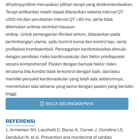
dihydropyridine
merupakan pilihan terapi yang direkomendasikan.
Terapi antikanker masih dapat dilanjutkan selama interval QT
≤500 ms dan perubahan interval QT <60 ms, serta tidak
ditemukan aritmia ventrikel maupun
sinkop. Untuk penanganan fibrilasi atrium, didasarkan pada
pertimbangan utama, yaitu kontrol irama dan kontrol laju, serta
profilaksis tromboemboli. Pencegahan kardiotoksisitas dimulai
dengan penilaian risiko kardiovaskular dan faktor predisposisi
secara komprehensif. Pasien dengan banyak faktor risiko,
terutama bila kondisi tidak terkontrol dengan baik, dan/atau
memiliki penyakit kardiovaskular yang telah ada sebelumnya,
memerlukan tata laksana yang sama dengan pasien yang berisiko
tinggi.
BACA SELENGKAPNYA
REFERENSI
1. Armenian SH, Lacchetti C, Barac A, Carver J, Constine LS,
Denduluri N, et al. Prevention and monitoring of cardiac