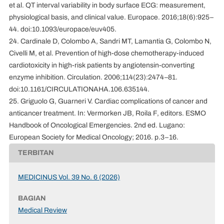
et al. QT interval variability in body surface ECG: measurement,
physiological basis, and clinical value. Europace. 2016;18(6):925–
44. doi:10.1093/europace/euv405.
24. Cardinale D, Colombo A, Sandri MT, Lamantia G, Colombo N,
Civelli M, et al. Prevention of high-dose chemotherapy-induced
cardiotoxicity in high-risk patients by angiotensin-converting
enzyme inhibition. Circulation. 2006;114(23):2474–81.
doi:10.1161/CIRCULATIONAHA.106.635144.
25. Griguolo G, Guarneri V. Cardiac complications of cancer and
anticancer treatment. In: Vermorken JB, Roila F, editors. ESMO
Handbook of Oncological Emergencies. 2nd ed. Lugano:
European Society for Medical Oncology; 2016. p.3–16.
TERBITAN
MEDICINUS Vol. 39 No. 6 (2026)
BAGIAN
Medical Review