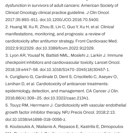
dysfunction in survivors of adult cancers: American Society of
Clinical Oncology clinical practice guideline. J Clin Oncol.
2017;35:893–911. doi:10.1200/JCO.2016.70.5400.
2. Huang W, Xu R, Zhou B, Lin C, Guo Y, Xu H, et al. Clinical
manifestations, monitoring, and prognosis: a review of
cardiotoxicity after antitumor strategy. Front Cardiovasc Med.
2022;9:912329. doi:10.3389/fcvm.2022.912329.
3. Lyon AR, Yousaf N, Battisti NML, Moslehi J, Larkin J. Immune
checkpoint inhibitors and cardiovascular toxicity. Lancet Oncol.
2018;19:e447–58. doi:10.1016/S1470-2045(18)30457-1.
4. Curigliano G, Cardinale D, Dent S, Criscitiello C, Aseyev O,
Lenihan D, et al. Cardiotoxicity of anticancer treatments:
epidemiology, detection, and management. CA Cancer J Clin.
2016;66(4):309–25. doi:10.3322/caac.21341.
5. Touyz RM, Herrmann J. Cardiotoxicity with vascular endothelial
growth factor inhibitor therapy. NPJ Precis Oncol. 2018;2:13.
doi:10.1038/s41698-018-0056-z.
6. Koutsoukis A, Ntalianis A, Repasos E, Kastritis E, Dimopoulos