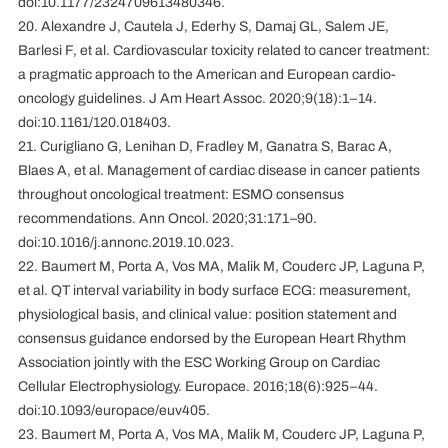
doi:10.1177/2324709613480346.
20. Alexandre J, Cautela J, Ederhy S, Damaj GL, Salem JE,
Barlesi F, et al. Cardiovascular toxicity related to cancer treatment:
a pragmatic approach to the American and European cardio-
oncology guidelines. J Am Heart Assoc. 2020;9(18):1–14.
doi:10.1161/120.018403.
21. Curigliano G, Lenihan D, Fradley M, Ganatra S, Barac A,
Blaes A, et al. Management of cardiac disease in cancer patients
throughout oncological treatment: ESMO consensus
recommendations. Ann Oncol. 2020;31:171–90.
doi:10.1016/j.annonc.2019.10.023.
22. Baumert M, Porta A, Vos MA, Malik M, Couderc JP, Laguna P,
et al. QT interval variability in body surface ECG: measurement,
physiological basis, and clinical value: position statement and
consensus guidance endorsed by the European Heart Rhythm
Association jointly with the ESC Working Group on Cardiac
Cellular Electrophysiology. Europace. 2016;18(6):925–44.
doi:10.1093/europace/euv405.
23. Baumert M, Porta A, Vos MA, Malik M, Couderc JP, Laguna P,