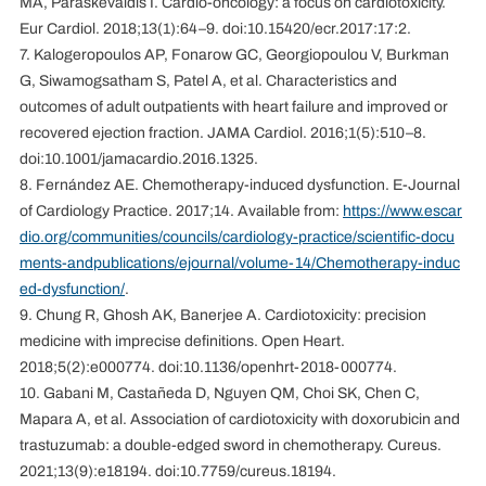
MA, Paraskevaidis I. Cardio-oncology: a focus on cardiotoxicity.
Eur Cardiol. 2018;13(1):64–9. doi:10.15420/ecr.2017:17:2.
7. Kalogeropoulos AP, Fonarow GC, Georgiopoulou V, Burkman
G, Siwamogsatham S, Patel A, et al. Characteristics and
outcomes of adult outpatients with heart failure and improved or
recovered ejection fraction. JAMA Cardiol. 2016;1(5):510–8.
doi:10.1001/jamacardio.2016.1325.
8. Fernández AE. Chemotherapy-induced dysfunction. E-Journal
of Cardiology Practice. 2017;14. Available from:
https://www.escar
dio.org/communities/councils/cardiology-practice/scientific-docu
ments-andpublications/ejournal/volume-14/Chemotherapy-induc
ed-dysfunction/
.
9. Chung R, Ghosh AK, Banerjee A. Cardiotoxicity: precision
medicine with imprecise definitions. Open Heart.
2018;5(2):e000774. doi:10.1136/openhrt-2018-000774.
10. Gabani M, Castañeda D, Nguyen QM, Choi SK, Chen C,
Mapara A, et al. Association of cardiotoxicity with doxorubicin and
trastuzumab: a double-edged sword in chemotherapy. Cureus.
2021;13(9):e18194. doi:10.7759/cureus.18194.