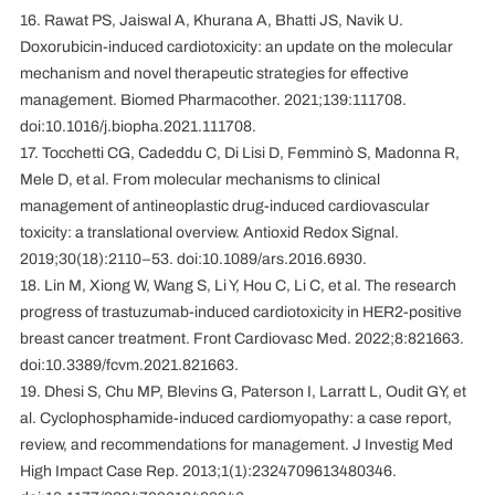
16. Rawat PS, Jaiswal A, Khurana A, Bhatti JS, Navik U.
Doxorubicin-induced cardiotoxicity: an update on the molecular
mechanism and novel therapeutic strategies for effective
management. Biomed Pharmacother. 2021;139:111708.
doi:10.1016/j.biopha.2021.111708.
17. Tocchetti CG, Cadeddu C, Di Lisi D, Femminò S, Madonna R,
Mele D, et al. From molecular mechanisms to clinical
management of antineoplastic drug-induced cardiovascular
toxicity: a translational overview. Antioxid Redox Signal.
2019;30(18):2110–53. doi:10.1089/ars.2016.6930.
18. Lin M, Xiong W, Wang S, Li Y, Hou C, Li C, et al. The research
progress of trastuzumab-induced cardiotoxicity in HER2-positive
breast cancer treatment. Front Cardiovasc Med. 2022;8:821663.
doi:10.3389/fcvm.2021.821663.
19. Dhesi S, Chu MP, Blevins G, Paterson I, Larratt L, Oudit GY, et
al. Cyclophosphamide-induced cardiomyopathy: a case report,
review, and recommendations for management. J Investig Med
High Impact Case Rep. 2013;1(1):2324709613480346.