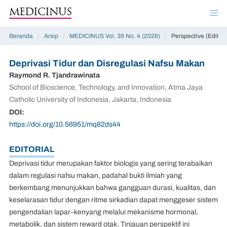
MEDICINUS
Beranda
/
Arsip
/
MEDICINUS Vol. 39 No. 4 (2026)
/
Perspective (Editori
Deprivasi Tidur dan Disregulasi Nafsu Makan
Raymond R. Tjandrawinata
School of Bioscience, Technology, and Innovation, Atma Jaya
Catholic University of Indonesia, Jakarta, Indonesia
DOI:
https://doi.org/10.56951/mq82ds44
EDITORIAL
Deprivasi tidur merupakan faktor biologis yang sering terabaikan
dalam regulasi nafsu makan, padahal bukti ilmiah yang
berkembang menunjukkan bahwa gangguan durasi, kualitas, dan
keselarasan tidur dengan ritme sirkadian dapat menggeser sistem
pengendalian lapar–kenyang melalui mekanisme hormonal,
metabolik, dan sistem reward otak. Tinjauan perspektif ini