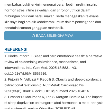
membahas bukti terkini mengenai peran leptin, grelin, insulin,
hormon stres, ritme sirkadian, dan chrononutrition dalam
hubungan tidur dan nafsu makan, serta menegaskan relevansi
klinisnya bagi praktik kedokteran umum dalam pencegahan dan
penatalaksanaan gangguan metabolik.
BACA SELENGKAPNYA
REFERENSI
1. Direksunthorn T. Sleep and cardiometabolic health: a narrative
review of epidemiological evidence, mechanisms, and
interventions. Int J Gen Med. 2025;18:5831–43.
doi:10.2147/IJGM.S563616.
2. Figorilli M, Velluzzi F, Redolfi S. Obesity and sleep disorders: a
bidirectional relationship. Nutr Metab Cardiovasc Dis.
2025;35(6):104014. doi:10.1016/j.numecd.2025.104014.
3. Gresser D, McLimans K, Lee S, Morgan-Bathke M. The impact
of sleep deprivation on hungerrelated hormones: a meta-analysis
and systematic review. Obesities. 2025;5(2):48.