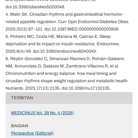
doi:10.3390/obesities5020048.
4. Malin SK. Circadian rhythms and gastrointestinal hormone-
related appetite regulation. Curr Opin Endocrinol Diabetes Obes.
2025;32(3):97–101. doi:10.1097/MED.0000000000000908.
5. Pinheiro MC, Costa HE, Mariana M, Cairrao E. Sleep
deprivation and its impact on insulin resistance. Endocrines.
2025;6(4):49. doi:10.3390/endocrines6040049.
6. Reytor-González C, Simancas-Racines D, Román-Galeano
NM, Annunziata G, Galasso M, Zambrano-Villacres R, et al.
Chrononutrition and energy balance: how meal timing and
circadian rhythms shape weight regulation and metabolic health.
Nutrients. 2025;17(13):2135. doi:10.3390/nu17132135.
TERBITAN
MEDICINUS Vol. 39 No. 4 (2026)
BAGIAN
Perspective (Editorial)