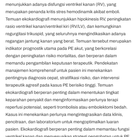
menunjukkan adanya disfungsi ventrikel kanan (RV), yang
merupakan penanda kritis stres hemodinamik akibat emboli.
Temuan ekokardiografi menunjukkan hipokinesis RV, peningkatan
rasio ventrikel kanan/ventrikel kiri (RV/LV), dan kemungkinan
regurgitasi trikuspid, yang seluruhnya mengindikasikan adanya
regangan jantung kanan yang berat. Temuan tersebut merupakan
indikator prognostik utama pada PE akut, yang berkorelasi
dengan peningkatan risiko mortalitas, dan berperan dalam
memandu pengambilan keputusan terapeutik. Pendekatan
manajemen komprehensif untuk pasien ini menekankan
pentingnya diagnosis cepat, stratifikasi risiko, dan intervensi
terapeutik agresif pada kasus PE berisiko tinggi. Temuan
ekokardiografi berperan penting dalam menentukan tingkat
keparahan penyakit dan menginformasikan perlunya terapi
reperfusi potensial, seperti trombolisis atau embolektomi bedah.
Kasus ini menekankan perlunya mengintegrasikan data klinis,
pencitraan, dan laboratorium untuk mengoptimalkan luaran
pasien. Ekokardiografi berperan penting dalam memantau fungsi
ventrikel kanan dan menyesuaikan strategi pengobatan untuk PE,