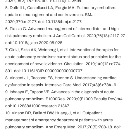
2020;15(2):187–93. doi: 10.1111/jth.13694.
5. Duffett L, Castellucci LA, Forgie MA. Pulmonary embolism:
update on management and controversies. BMJ.
2020;370:m2177. doi: 10.1136/bmj.m2177.
6. Piazza G. Advanced management of intermediate- and high-
risk pulmonary embolism. J Am Coll Cardiol. 2020;76(18):2117-27.
doi: 10.1016/j.jacc.2020.05.028.
7. Giri J, Sista AK, Weinberg I, et al. Interventional therapies for
acute pulmonary embolism: current status and principles for the
development of novel evidence. Circulation. 2019;140(12):e774-
801. doi: 10.1161/CIR.0000000000000707.
8. Vincent JL, Taccone FS, Heenen S. Understanding cardiac
dysfunction in sepsis. Intensive Care Med. 2017;43(6):784–6.
9. Ishaaya E, Tapson VF. Advances in the diagnosis of acute
pulmonary embolism. F1000Res. 2020;9(F1000 Faculty Rev):44.
doi:10.12688/f1000research.21347.1.
10. Vinson DR, Ballard DW, Huang J, et al. Outpatient
management of emergency department patients with acute
pulmonary embolism. Ann Emerg Med. 2017;70(5):708-18. doi: