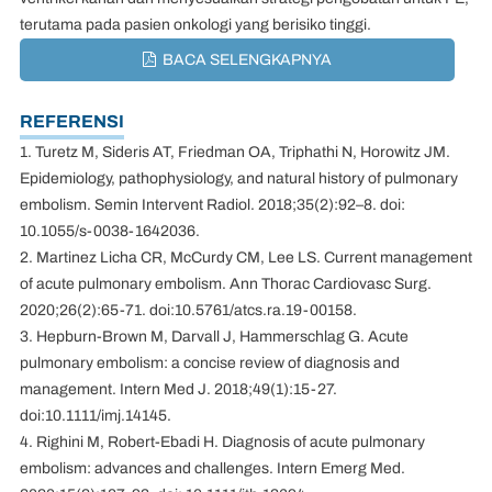
terutama pada pasien onkologi yang berisiko tinggi.
BACA SELENGKAPNYA
REFERENSI
1. Turetz M, Sideris AT, Friedman OA, Triphathi N, Horowitz JM.
Epidemiology, pathophysiology, and natural history of pulmonary
embolism. Semin Intervent Radiol. 2018;35(2):92–8. doi:
10.1055/s-0038-1642036.
2. Martinez Licha CR, McCurdy CM, Lee LS. Current management
of acute pulmonary embolism. Ann Thorac Cardiovasc Surg.
2020;26(2):65-71. doi:10.5761/atcs.ra.19-00158.
3. Hepburn-Brown M, Darvall J, Hammerschlag G. Acute
pulmonary embolism: a concise review of diagnosis and
management. Intern Med J. 2018;49(1):15-27.
doi:10.1111/imj.14145.
4. Righini M, Robert-Ebadi H. Diagnosis of acute pulmonary
embolism: advances and challenges. Intern Emerg Med.