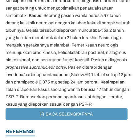
Meskipun belum tersedia terapi kuratif, diagnosis dini dan akurat
sangat penting untuk mengoptimalkan penatalaksanaan
simtomatik.
Kasus
: Seorang pasien wanita berusia 47 tahun
datang ke klinik neurologi dengan keluhan kaku di hampir seluruh
tubuhnya. Gejala tersebut dilaporkan muncul tiba-tiba 2 tahun
yang lalu dan memburuk dalam 3 bulan terakhir. Pasien juga
mengeluh gerakannya melambat. Pemeriksaan neurologis
menunjukkan bradikinesia, ketidakstabilan postural, nistagmus
bidireksional, dan penurunan fungsi kognitif. Pasien didiagnosis
progressive supranuclear palsy
. Pasien diterapi dengan
levodopa/carbidopa/entacapone (Stalevo®) 1 tablet setiap 12 jam
dan pramipexole 0,375 mg setiap 24 jam peroral.
Kesimpulan
:
Telah dilaporkan kasus seorang wanita berusia 47 tahun dengan
PSP-P. Berdasarkan perbandingan kasus ini dengan literatur,
kasus yang dilaporkan sesuai dengan PSP-P.
BACA SELENGKAPNYA
REFERENSI