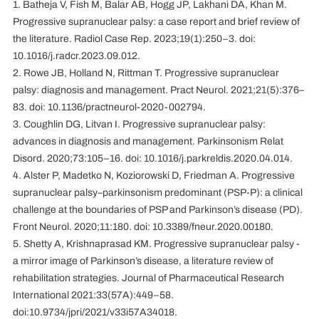
1. Batheja V, Fish M, Balar AB, Hogg JP, Lakhani DA, Khan M.
Progressive supranuclear palsy: a case report and brief review of
the literature. Radiol Case Rep. 2023;19(1):250–3. doi:
10.1016/j.radcr.2023.09.012.
2. Rowe JB, Holland N, Rittman T. Progressive supranuclear
palsy: diagnosis and management. Pract Neurol. 2021;21(5):376–
83. doi: 10.1136/practneurol-2020-002794.
3. Coughlin DG, Litvan I. Progressive supranuclear palsy:
advances in diagnosis and management. Parkinsonism Relat
Disord. 2020;73:105–16. doi: 10.1016/j.parkreldis.2020.04.014.
4. Alster P, Madetko N, Koziorowski D, Friedman A. Progressive
supranuclear palsy–parkinsonism predominant (PSP-P): a clinical
challenge at the boundaries of PSP and Parkinson’s disease (PD).
Front Neurol. 2020;11:180. doi: 10.3389/fneur.2020.00180.
5. Shetty A, Krishnaprasad KM. Progressive supranuclear palsy -
a mirror image of Parkinson’s disease, a literature review of
rehabilitation strategies. Journal of Pharmaceutical Research
International 2021:33(57A):449–58.
doi:10.9734/jpri/2021/v33i57A34018.