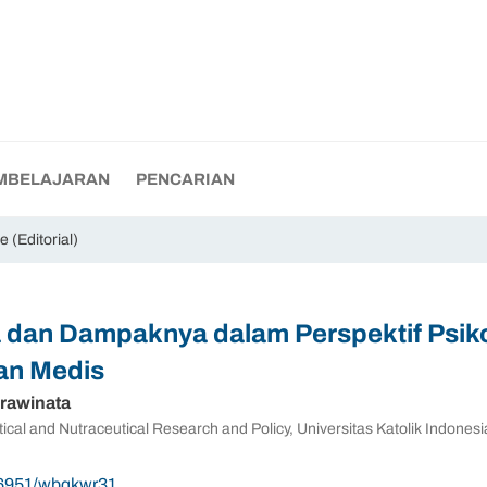
MBELAJARAN
PENCARIAN
 (Editorial)
 dan Dampaknya dalam Perspektif Psiko
dan Medis
rawinata
ical and Nutraceutical Research and Policy, Universitas Katolik Indones
.56951/wbqkwr31