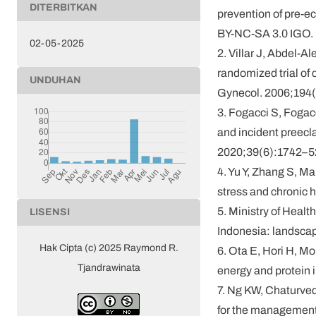
DITERBITKAN
prevention of pre-e
BY-NC-SA 3.0 IGO.
02-05-2025
2. Villar J, Abdel-A
randomized trial o
UNDUHAN
Gynecol. 2006;194
3. Fogacci S, Fogac
and incident preecla
2020;39(6):1742–5
4. Yu Y, Zhang S, M
stress and chronic
5. Ministry of Healt
LISENSI
Indonesia: landsca
Hak Cipta (c) 2025 Raymond R.
6. Ota E, Hori H, M
Tjandrawinata
energy and protein
7. Ng KW, Chaturved
for the managemen