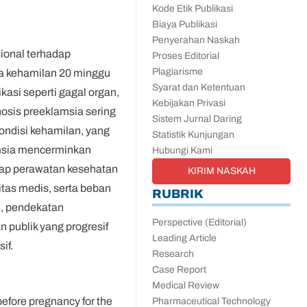
Kode Etik Publikasi
Biaya Publikasi
Penyerahan Naskah
ional terhadap
Proses Editorial
Plagiarisme
sia kehamilan 20 minggu
Syarat dan Ketentuan
asi seperti gagal organ,
Kebijakan Privasi
nosis preeklamsia sering
Sistem Jurnal Daring
ondisi kehamilan, yang
Statistik Kunjungan
lamsia mencerminkan
Hubungi Kami
dap perawatan kesehatan
KIRIM NASKAH
itas medis, serta beban
RUBRIK
u, pendekatan
Perspective (Editorial)
n publik yang progresif
Leading Article
if.
Research
Case Report
Medical Review
fore pregnancy for the
Pharmaceutical Technology