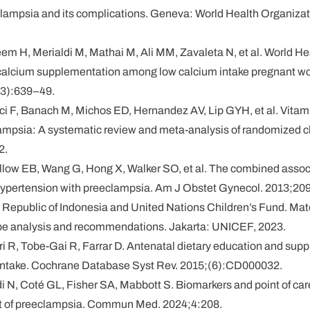
clampsia and its complications. Geneva: World Health Organiza
leem H, Merialdi M, Mathai M, Ali MM, Zavaleta N, et al. World H
f calcium supplementation among low calcium intake pregnant 
(3):639–49.
ci F, Banach M, Michos ED, Hernandez AV, Lip GYH, et al. Vita
mpsia: A systematic review and meta-analysis of randomized clini
2.
allow EB, Wang G, Hong X, Walker SO, et al. The combined assoc
 hypertension with preeclampsia. Am J Obstet Gynecol. 2013;20
h Republic of Indonesia and United Nations Children’s Fund. Mate
pe analysis and recommendations. Jakarta: UNICEF, 2023.
ori R, Tobe-Gai R, Farrar D. Antenatal dietary education and sup
 intake. Cochrane Database Syst Rev. 2015;(6):CD000032.
i N, Coté GL, Fisher SA, Mabbott S. Biomarkers and point of ca
t of preeclampsia. Commun Med. 2024;4:208.