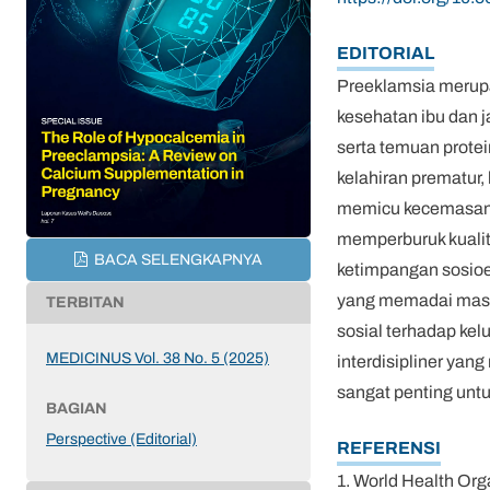
EDITORIAL
Preeklamsia merupa
kesehatan ibu dan j
serta temuan protei
kelahiran prematur,
memicu kecemasan, 
memperburuk kualita
BACA SELENGKAPNYA
ketimpangan sosioe
yang memadai masih 
TERBITAN
sosial terhadap ke
MEDICINUS Vol. 38 No. 5 (2025)
interdisipliner yan
sangat penting unt
BAGIAN
Perspective (Editorial)
REFERENSI
1. World Health Or