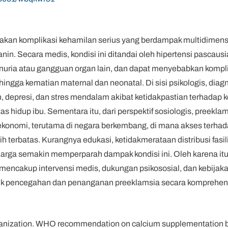
kan komplikasi kehamilan serius yang berdampak multidimens
anin. Secara medis, kondisi ini ditandai oleh hipertensi pascau
nuria atau gangguan organ lain, dan dapat menyebabkan komplik
 hingga kematian maternal dan neonatal. Di sisi psikologis, diag
depresi, dan stres mendalam akibat ketidakpastian terhadap k
s hidup ibu. Sementara itu, dari perspektif sosiologis, preek
konomi, terutama di negara berkembang, di mana akses terha
terbatas. Kurangnya edukasi, ketidakmerataan distribusi fasil
luarga semakin memperparah dampak kondisi ini. Oleh karena it
g mencakup intervensi medis, dukungan psikososial, dan kebijaka
uk pencegahan dan penanganan preeklamsia secara komprehens
ganization. WHO recommendation on calcium supplementation be