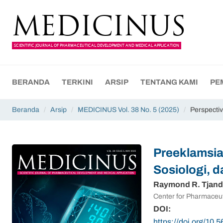
MEDICINUS
SCIENTIFIC JOURNAL OF PHARMACEUTICAL DEVELOPMENT AND MEDICAL APPLICATION
BERANDA
TERKINI
ARSIP
TENTANG KAMI
PE
Beranda
/
Arsip
/
MEDICINUS Vol. 38 No. 5 (2025)
/
Perspective
Preeklamsia
Sosiologi, 
Raymond R. Tjand
Center for Pharmaceut
DOI:
https://doi.org/10