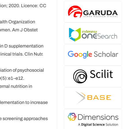
tion; 2020. Licence: CC
ealth Organization
women. Am J Obstet
min D supplementation
cal trials. Clin Nutr.
iation of psychosocial
9(5):e1–e12.
rnal nutrition in
plementation to increase
re screening approaches