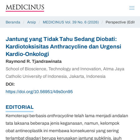
MEDICINUS
Beranda
/
Arsip
/
MEDICINUS Vol. 39 No. 6 (2026)
/
Perspective (Editori
Jantung yang Tidak Tahu Sedang Diobati:
Kardiotoksisitas Anthracycline dan Urgensi
Kardio-Onkologi
Raymond R. Tjandrawinata
School of Bioscience, Technology and Innovation, Atma Jaya
Catholic University of Indonesia, Jakarta, Indonesia
DOI:
https://doi.org/10.56951/49s0cn95
EDITORIAL
Kemoterapi berbasis
anthracycline
telah lama menjadi andalan
tata laksana beberapa jenis keganasan, namun, kelompok
obat antineoplastik ini membawa konsekuensi yang sering
terlambat disadari berupa kerusakan jantung subklinis, jauh