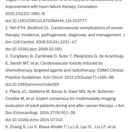
improvement with heart failure therapy. Circulation.
2015;131(22):1981–8.
doi:10.1161/CIRCULATIONAHA.114.013777.
2. Yeh ETH, Bickford CL. Cardiovascular complications of cancer
therapy: incidence, pathogenesis, diagnosis, and management. J
Am Coll Cardiol. 2009;53(24):2231–47.
doi:10.1016/j.jacc.2009.02.050.
3. Curigliano G, Cardinale D, Suter T, Plataniotis G, de Azambuja
E, Sandri MT, et al. Cardiovascular toxicity induced by
chemotherapy, targeted agents and radiotherapy: ESMO Clinical
Practice Guidelines. Ann Oncol. 2012;23(Suppl 7):v155–66.
doi:10.1093/annonc/mdw293.
4. Plana JC, Galderisi M, Barac A, Ewer MS, Ky B, Scherrer-
Crosbie M, et al. Expert consensus for multimodality imaging
evaluation of adult patients during and after cancer therapy. J Am
Soc Echocardiogr. 2014;27(9):911–39.
doi:10.1016/j.echo.2014.07.012.
5. Zhang S, Liu X, Bawa-Khalfe T, Lu LS, Lyu YL, Liu LF, et al.