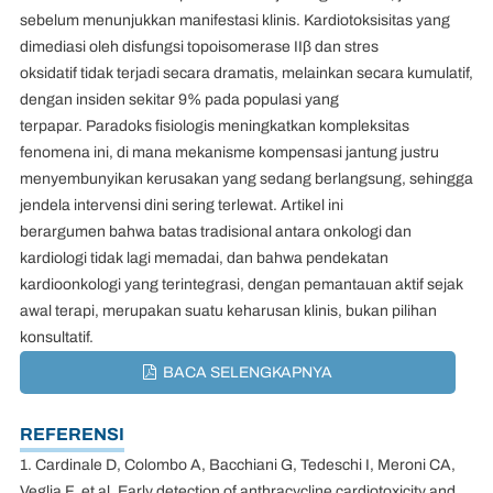
sebelum menunjukkan manifestasi klinis. Kardiotoksisitas yang
dimediasi oleh disfungsi topoisomerase IIβ dan stres
oksidatif tidak terjadi secara dramatis, melainkan secara kumulatif,
dengan insiden sekitar 9% pada populasi yang
terpapar. Paradoks fisiologis meningkatkan kompleksitas
fenomena ini, di mana mekanisme kompensasi jantung justru
menyembunyikan kerusakan yang sedang berlangsung, sehingga
jendela intervensi dini sering terlewat. Artikel ini
berargumen bahwa batas tradisional antara onkologi dan
kardiologi tidak lagi memadai, dan bahwa pendekatan
kardioonkologi yang terintegrasi, dengan pemantauan aktif sejak
awal terapi, merupakan suatu keharusan klinis, bukan pilihan
konsultatif.
BACA SELENGKAPNYA
REFERENSI
1. Cardinale D, Colombo A, Bacchiani G, Tedeschi I, Meroni CA,
Veglia F, et al. Early detection of anthracycline cardiotoxicity and