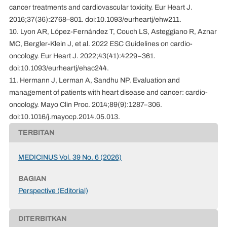
cancer treatments and cardiovascular toxicity. Eur Heart J.
2016;37(36):2768–801. doi:10.1093/eurheartj/ehw211.
10. Lyon AR, López-Fernández T, Couch LS, Asteggiano R, Aznar
MC, Bergler-Klein J, et al. 2022 ESC Guidelines on cardio-
oncology. Eur Heart J. 2022;43(41):4229–361.
doi:10.1093/eurheartj/ehac244.
11. Hermann J, Lerman A, Sandhu NP. Evaluation and
management of patients with heart disease and cancer: cardio-
oncology. Mayo Clin Proc. 2014;89(9):1287–306.
doi:10.1016/j.mayocp.2014.05.013.
TERBITAN
MEDICINUS Vol. 39 No. 6 (2026)
BAGIAN
Perspective (Editorial)
DITERBITKAN