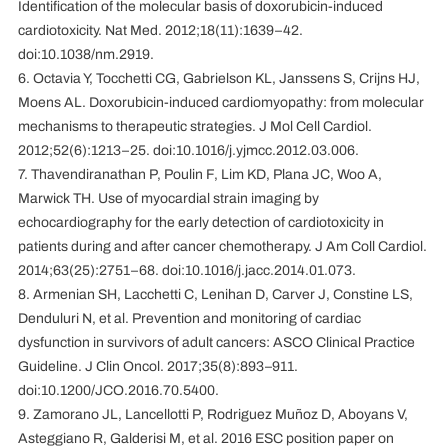
Identification of the molecular basis of doxorubicin-induced
cardiotoxicity. Nat Med. 2012;18(11):1639–42.
doi:10.1038/nm.2919.
6. Octavia Y, Tocchetti CG, Gabrielson KL, Janssens S, Crijns HJ,
Moens AL. Doxorubicin-induced cardiomyopathy: from molecular
mechanisms to therapeutic strategies. J Mol Cell Cardiol.
2012;52(6):1213–25. doi:10.1016/j.yjmcc.2012.03.006.
7. Thavendiranathan P, Poulin F, Lim KD, Plana JC, Woo A,
Marwick TH. Use of myocardial strain imaging by
echocardiography for the early detection of cardiotoxicity in
patients during and after cancer chemotherapy. J Am Coll Cardiol.
2014;63(25):2751–68. doi:10.1016/j.jacc.2014.01.073.
8. Armenian SH, Lacchetti C, Lenihan D, Carver J, Constine LS,
Denduluri N, et al. Prevention and monitoring of cardiac
dysfunction in survivors of adult cancers: ASCO Clinical Practice
Guideline. J Clin Oncol. 2017;35(8):893–911.
doi:10.1200/JCO.2016.70.5400.
9. Zamorano JL, Lancellotti P, Rodriguez Muñoz D, Aboyans V,
Asteggiano R, Galderisi M, et al. 2016 ESC position paper on