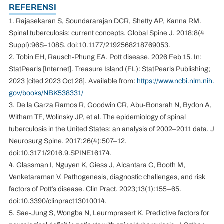
REFERENSI
1. Rajasekaran S, Soundararajan DCR, Shetty AP, Kanna RM.
Spinal tuberculosis: current concepts. Global Spine J. 2018;8(4
Suppl):96S–108S. doi:10.1177/2192568218769053.
2. Tobin EH, Rausch-Phung EA. Pott disease. 2026 Feb 15. In:
StatPearls [Internet]. Treasure Island (FL): StatPearls Publishing;
2023 [cited 2023 Oct 28]. Available from:
https://www.ncbi.nlm.nih.
gov/books/NBK538331/
3. De la Garza Ramos R, Goodwin CR, Abu-Bonsrah N, Bydon A,
Witham TF, Wolinsky JP, et al. The epidemiology of spinal
tuberculosis in the United States: an analysis of 2002–2011 data. J
Neurosurg Spine. 2017;26(4):507–12.
doi:10.3171/2016.9.SPINE16174.
4. Glassman I, Nguyen K, Giess J, Alcantara C, Booth M,
Venketaraman V. Pathogenesis, diagnostic challenges, and risk
factors of Pott’s disease. Clin Pract. 2023;13(1):155–65.
doi:10.3390/clinpract13010014.
5. Sae-Jung S, Wongba N, Leurmprasert K. Predictive factors for