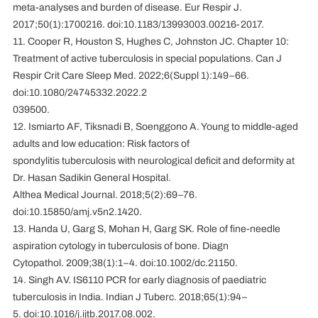
meta-analyses and burden of disease. Eur Respir J.
2017;50(1):1700216. doi:10.1183/13993003.00216-2017.
11. Cooper R, Houston S, Hughes C, Johnston JC. Chapter 10:
Treatment of active tuberculosis in special populations. Can J
Respir Crit Care Sleep Med. 2022;6(Suppl 1):149–66.
doi:10.1080/24745332.2022.2
039500.
12. Ismiarto AF, Tiksnadi B, Soenggono A. Young to middle-aged
adults and low education: Risk factors of
spondylitis tuberculosis with neurological deficit and deformity at
Dr. Hasan Sadikin General Hospital.
Althea Medical Journal. 2018;5(2):69–76.
doi:10.15850/amj.v5n2.1420.
13. Handa U, Garg S, Mohan H, Garg SK. Role of fine-needle
aspiration cytology in tuberculosis of bone. Diagn
Cytopathol. 2009;38(1):1–4. doi:10.1002/dc.21150.
14. Singh AV. IS6110 PCR for early diagnosis of paediatric
tuberculosis in India. Indian J Tuberc. 2018;65(1):94–
5. doi:10.1016/j.ijtb.2017.08.002.