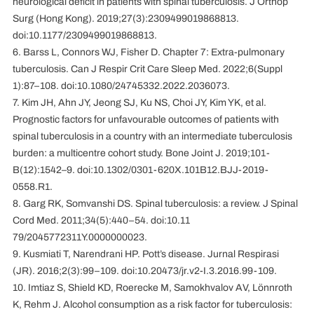
neurological deficit in patients with spinal tuberculosis. J Orthop
Surg (Hong Kong). 2019;27(3):2309499019868813.
doi:10.1177/2309499019868813.
6. Barss L, Connors WJ, Fisher D. Chapter 7: Extra-pulmonary
tuberculosis. Can J Respir Crit Care Sleep Med. 2022;6(Suppl
1):87–108. doi:10.1080/24745332.2022.2036073.
7. Kim JH, Ahn JY, Jeong SJ, Ku NS, Choi JY, Kim YK, et al.
Prognostic factors for unfavourable outcomes of patients with
spinal tuberculosis in a country with an intermediate tuberculosis
burden: a multicentre cohort study. Bone Joint J. 2019;101-
B(12):1542–9. doi:10.1302/0301-620X.101B12.BJJ-2019-
0558.R1.
8. Garg RK, Somvanshi DS. Spinal tuberculosis: a review. J Spinal
Cord Med. 2011;34(5):440–54. doi:10.11
79/2045772311Y.0000000023.
9. Kusmiati T, Narendrani HP. Pott’s disease. Jurnal Respirasi
(JR). 2016;2(3):99–109. doi:10.20473/jr.v2-I.3.2016.99-109.
10. Imtiaz S, Shield KD, Roerecke M, Samokhvalov AV, Lönnroth
K, Rehm J. Alcohol consumption as a risk factor for tuberculosis: