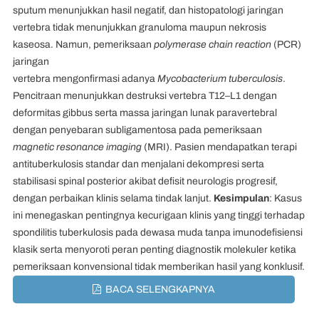
sputum menunjukkan hasil negatif, dan histopatologi jaringan
vertebra tidak menunjukkan granuloma maupun nekrosis
kaseosa. Namun, pemeriksaan
polymerase chain reaction
(PCR)
jaringan
vertebra mengonfirmasi adanya
Mycobacterium tuberculosis
.
Pencitraan menunjukkan destruksi vertebra T12–L1 dengan
deformitas gibbus serta massa jaringan lunak paravertebral
dengan penyebaran subligamentosa pada pemeriksaan
magnetic resonance imaging
(MRI). Pasien mendapatkan terapi
antituberkulosis standar dan menjalani dekompresi serta
stabilisasi spinal posterior akibat defisit neurologis progresif,
dengan perbaikan klinis selama tindak lanjut.
Kesimpulan
: Kasus
ini menegaskan pentingnya kecurigaan klinis yang tinggi terhadap
spondilitis tuberkulosis pada dewasa muda tanpa imunodefisiensi
klasik serta menyoroti peran penting diagnostik molekuler ketika
pemeriksaan konvensional tidak memberikan hasil yang konklusif.
BACA SELENGKAPNYA