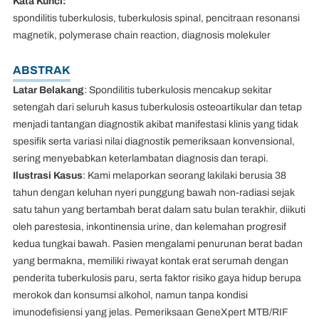
Kata Kunci:
spondilitis tuberkulosis, tuberkulosis spinal, pencitraan resonansi
magnetik, polymerase chain reaction, diagnosis molekuler
ABSTRAK
Latar Belakang
: Spondilitis tuberkulosis mencakup sekitar
setengah dari seluruh kasus tuberkulosis osteoartikular dan tetap
menjadi tantangan diagnostik akibat manifestasi klinis yang tidak
spesifik serta variasi nilai diagnostik pemeriksaan konvensional,
sering menyebabkan keterlambatan diagnosis dan terapi.
Ilustrasi Kasus
: Kami melaporkan seorang lakilaki berusia 38
tahun dengan keluhan nyeri punggung bawah non-radiasi sejak
satu tahun yang bertambah berat dalam satu bulan terakhir, diikuti
oleh parestesia, inkontinensia urine, dan kelemahan progresif
kedua tungkai bawah. Pasien mengalami penurunan berat badan
yang bermakna, memiliki riwayat kontak erat serumah dengan
penderita tuberkulosis paru, serta faktor risiko gaya hidup berupa
merokok dan konsumsi alkohol, namun tanpa kondisi
imunodefisiensi yang jelas. Pemeriksaan GeneXpert MTB/RIF