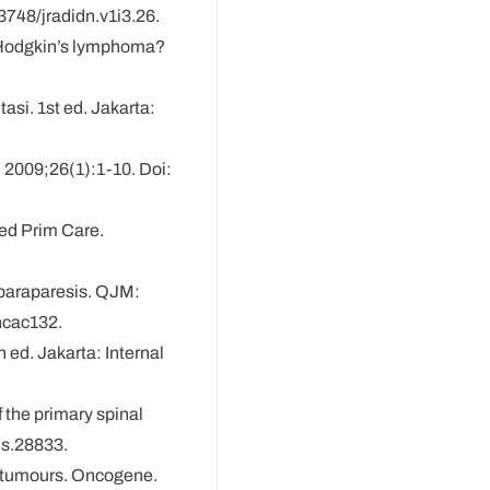
3748/jradidn.v1i3.26.
on-Hodgkin’s lymphoma?
asi. 1st ed. Jakarta:
. 2009;26(1):1-10. Doi:
Med Prim Care.
h paraparesis. QJM:
hcac132.
 ed. Jakarta: Internal
 the primary spinal
us.28833.
o tumours. Oncogene.