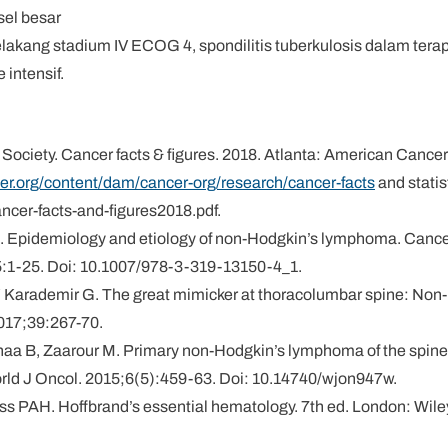
el besar
belakang stadium IV ECOG 4, spondilitis tuberkulosis dalam terap
 intensif.
Society. Cancer facts & figures. 2018. Atlanta: American Cancer
er.org/content/dam/cancer-org/research/cancer-facts
and statis
ncer-facts-and-figures2018.pdf.
. Epidemiology and etiology of non-Hodgkin’s lymphoma. Canc
:1-25. Doi: 10.1007/978-3-319-13150-4_1.
n Y, Karademir G. The great mimicker at thoracolumbar spine: No
017;39:267-70.
aa B, Zaarour M. Primary non-Hodgkin’s lymphoma of the spine:
World J Oncol. 2015;6(5):459-63. Doi: 10.14740/wjon947w.
ss PAH. Hoffbrand’s essential hematology. 7th ed. London: Wile