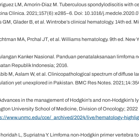
driguez LM, Amorin-Diaz M. Tuberculous spondylodiscitis with ce
ina Clínica. 2021;157(6):e285–6. Doi: 10.1016/j.medcle.2020.0
 GM, Glader B, et al. Wintrobe’s clinical hematology. 14th ed. M
chtman MA, Prchal JT, et al. Williams hematology. 9th ed. New 
langan Kanker Nasional. Panduan penatalaksanaan limfoma no
tan Republik Indonesia; 2016.
b M, Aslam W, et al. Clinicopathological spectrum of diffuse l
ulation yet unexplored in Pakistan. BMC Res Notes. 2021;14:35
Advances in the management of Hodgkin's and non-Hodgkin's ly
ton University School of Medicine, Division of Oncology; 2022 [
ps://www.unmc.edu/cce/_archived/2024/live/hematology-highlig
horidah L, Supriatna Y. Limfoma non-Hodgkin primer vertebra t