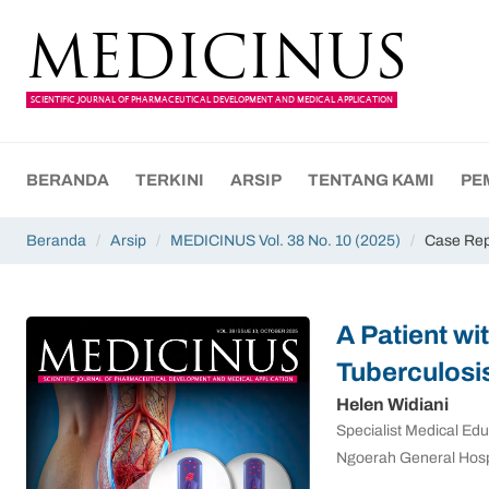
MEDICINUS
SCIENTIFIC JOURNAL OF PHARMACEUTICAL DEVELOPMENT AND MEDICAL APPLICATION
BERANDA
TERKINI
ARSIP
TENTANG KAMI
PE
Beranda
/
Arsip
/
MEDICINUS Vol. 38 No. 10 (2025)
/
Case Rep
A Patient w
Tuberculosis
Helen Widiani
Specialist Medical Edu
Ngoerah General Hospi