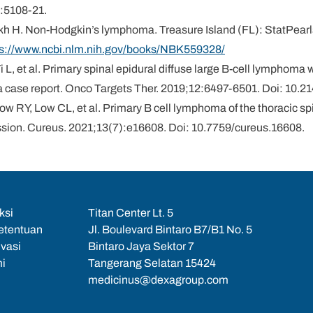
:5108-21.
kh H. Non-Hodgkin’s lymphoma. Treasure Island (FL): StatPearl
ps://www.ncbi.nlm.nih.gov/books/NBK559328/
i L, et al. Primary spinal epidural diffuse large B-cell lymphoma 
: a case report. Onco Targets Ther. 2019;12:6497-6501. Doi: 10
 RY, Low CL, et al. Primary B cell lymphoma of the thoracic spi
ssion. Cureus. 2021;13(7):e16608. Doi: 10.7759/cureus.16608.
ksi
Titan Center Lt. 5
etentuan
Jl. Boulevard Bintaro B7/B1 No. 5
ivasi
Bintaro Jaya Sektor 7
i
Tangerang Selatan 15424
medicinus@dexagroup.com