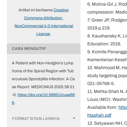
6. Molina-Gil J, Ro
Artikel ini berlisensi
Creative
compression. Medic
Commons Attribution-
7. Greer JP, Rodgers
NonCommercial 4.0 International
2019.p.219.
License
.
8. Kaushansky K, Li
Education: 2016.
CARA MENGUTIP
9. Komite Penanggu
Kementerian Keseha
A Patient with Non-Hodgkin’s Lymp
10. Mahmood M, Habi
homa of the Spinal Region with Tub
study targeting pop
erculosis Spondylitis Infection: A Ca
021-05768-5.
se Report. MEDICINUS 2025;38:21
11. Mehta-Shah N. 
-8.
https://doi.org/10.56951/jzvag66
Louis (MO): Washing
6
.
Available from:
htt
htashah.pdf
FORMAT SITASI LAINNYA
12. Setyawan NH, C