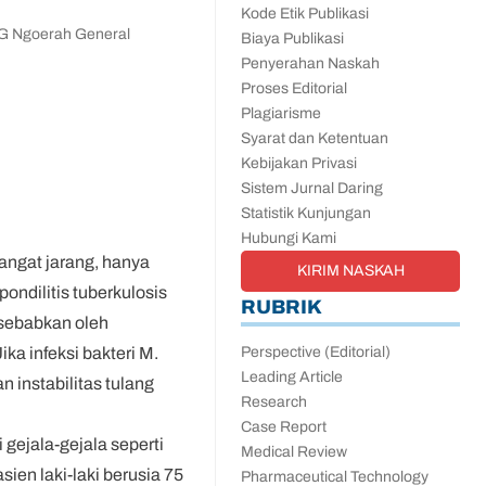
Kode Etik Publikasi
N.G Ngoerah General
Biaya Publikasi
Penyerahan Naskah
Proses Editorial
Plagiarisme
Syarat dan Ketentuan
Kebijakan Privasi
Sistem Jurnal Daring
Statistik Kunjungan
Hubungi Kami
angat jarang, hanya
KIRIM NASKAH
ondilitis tuberkulosis
RUBRIK
isebabkan oleh
Perspective (Editorial)
ka infeksi bakteri M.
Leading Article
instabilitas tulang
Research
Case Report
 gejala-gejala seperti
Medical Review
sien laki-laki berusia 75
Pharmaceutical Technology