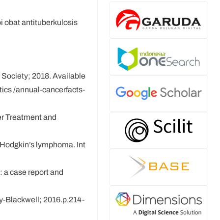
i obat antituberkulosis
 Society; 2018. Available
tics /annual-cancerfacts-
er Treatment and
n-Hodgkin’s lymphoma. Int
 a case report and
y-Blackwell; 2016.p.214-