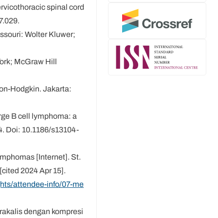
rvicothoracic spinal cord
7.029.
issouri: Wolter Kluwer;
York; McGraw Hill
n-Hodgkin. Jakarta:
arge B cell lymphoma: a
4. Doi: 10.1186/s13104-
mphomas [Internet]. St.
cited 2024 Apr 15].
hts/attendee-info/07-me
orakalis dengan kompresi