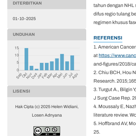
DITERBITKAN
tahun dengan NHL s
difus regio tulang 
01-10-2025
regimen khusus fase
UNDUHAN
REFERENSI
1. American Cancer 
at
https://www.canc
and-figures/2018/ca
2. Chiu BCH, Hou N
Research. 2015;165
3. Turgut A., Bilgi
LISENSI
J Surg Case Rep. 2
4. Moussaly E, Nazh
Hak Cipta (c) 2025 Helen Widiani,
literature review. 
Losen Adnyana
5. Hoffbrand AV, Mo
25.