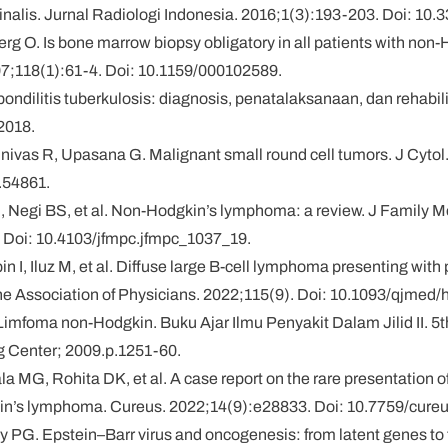
inalis. Jurnal Radiologi Indonesia. 2016;1(3):193-203. Doi: 10.3
berg O. Is bone marrow biopsy obligatory in all patients with n
7;118(1):61-4. Doi: 10.1159/000102589.
ndilitis tuberkulosis: diagnosis, penatalaksanaan, dan rehabilit
2018.
inivas R, Upasana G. Malignant small round cell tumors. J Cytol
.54861.
S, Negi BS, et al. Non-Hodgkin’s lymphoma: a review. J Family 
 Doi: 10.4103/jfmpc.jfmpc_1037_19.
in I, Iluz M, et al. Diffuse large B-cell lymphoma presenting wit
the Association of Physicians. 2022;115(9). Doi: 10.1093/qjmed/
Limfoma non-Hodgkin. Buku Ajar Ilmu Penyakit Dalam Jilid II. 5th
g Center; 2009.p.1251-60.
a MG, Rohita DK, et al. A case report on the rare presentation of
in’s lymphoma. Cureus. 2022;14(9):e28833. Doi: 10.7759/cure
y PG. Epstein–Barr virus and oncogenesis: from latent genes t