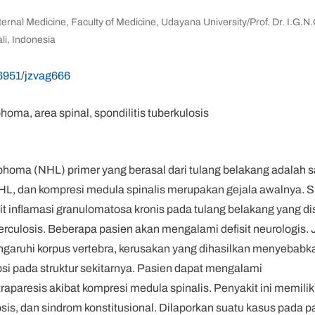
ternal Medicine, Faculty of Medicine, Udayana University/Prof. Dr. I.G.
li, Indonesia
56951/jzvag666
oma, area spinal, spondilitis tuberkulosis
homa (NHL) primer yang berasal dari tulang belakang adalah s
HL, dan kompresi medula spinalis merupakan gejala awalnya. Sp
it inflamasi granulomatosa kronis pada tulang belakang yang d
culosis. Beberapa pasien akan mengalami defisit neurologis. Ji
ruhi korpus vertebra, kerusakan yang dihasilkan menyebabkan 
si pada struktur sekitarnya. Pasien dapat mengalami
raparesis akibat kompresi medula spinalis. Penyakit ini memiliki
osis, dan sindrom konstitusional. Dilaporkan suatu kasus pada pa