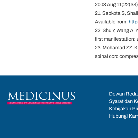
2003 Aug 11;22(33)
21. Sapkota S, Shai
Available from:
htt
22. Shu Y, Wang A, Y
first manifestation
23. Mohamad ZZ, Kow
spinal cord compre
Dewan Reda
MEDICINUS
Syarat dan K
SCIENTIFIC JOURNAL OF PHARMACEUTICAL DEVELOPMENT AND MEDICAL APPLICATION
Kebijakan Pr
Hubungi Kam