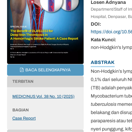
Losen Adnyana
Department/Staff of In
Hospital, Denpasar, Ba
DOI:
https://doi.org/10.
Kata Kunci:
non-Hodgkin's lymph
ABSTRAK
BACA SELENGKAPNYA
Non-Hodgkin’s lymp
0,1% dari seluruh N
TERBITAN
(TB) adalah penyak
Mycobacterium tuber
MEDICINUS Vol. 38 No. 10 (2025)
tuberculosis
memenga
BAGIAN
belakang dan disrup
Case Report
paraparesis atau tet
nyeri punggung, kif