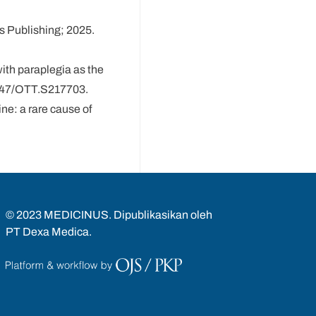
s Publishing; 2025.
with paraplegia as the
.2147/OTT.S217703.
ne: a rare cause of
© 2023 MEDICINUS. Dipublikasikan oleh
PT Dexa Medica.