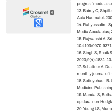
progresif medula sp
13. Bairey O, Shpil
0
Acta Haematol. 200
14. Rahyussalim. Spo
Media Aeculapius; 
15. Rajwanshi A, Sr
10.4103/0970-9371
16. Singh S, Shaik 
2020;9(4):1834-40.
17. Schattner A, Dub
monthly journal of 
18. Setioyohadi, B. 
Medicine Publishin
19. Mandal S, Bethal
epidural non-Hodgk
20. Young LS, Murra