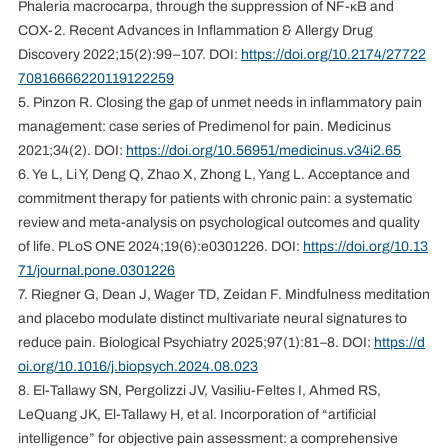
Phaleria macrocarpa, through the suppression of NF-κB and
COX-2. Recent Advances in Inflammation & Allergy Drug
Discovery 2022;15(2):99–107. DOI:
https://doi.org/10.2174/27722
70816666220119122259
5. Pinzon R. Closing the gap of unmet needs in inflammatory pain
management: case series of Predimenol for pain. Medicinus
2021;34(2). DOI:
https://doi.org/10.56951/medicinus.v34i2.65
6. Ye L, Li Y, Deng Q, Zhao X, Zhong L, Yang L. Acceptance and
commitment therapy for patients with chronic pain: a systematic
review and meta-analysis on psychological outcomes and quality
of life. PLoS ONE 2024;19(6):e0301226. DOI:
https://doi.org/10.13
71/journal.pone.0301226
7. Riegner G, Dean J, Wager TD, Zeidan F. Mindfulness meditation
and placebo modulate distinct multivariate neural signatures to
reduce pain. Biological Psychiatry 2025;97(1):81–8. DOI:
https://d
oi.org/10.1016/j.biopsych.2024.08.023
8. El-Tallawy SN, Pergolizzi JV, Vasiliu-Feltes I, Ahmed RS,
LeQuang JK, El-Tallawy H, et al. Incorporation of “artificial
intelligence” for objective pain assessment: a comprehensive