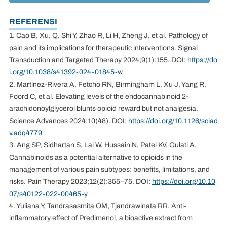
REFERENSI
1. Cao B, Xu, Q, Shi Y, Zhao R, Li H, Zheng J, et al. Pathology of
pain and its implications for therapeutic interventions. Signal
Transduction and Targeted Therapy 2024;9(1):155. DOI:
https://do
i.org/10.1038/s41392-024-01845-w
2. Martínez-Rivera A, Fetcho RN, Birmingham L, Xu J, Yang R,
Foord C, et al. Elevating levels of the endocannabinoid 2-
arachidonoylglycerol blunts opioid reward but not analgesia.
Science Advances 2024;10(48). DOI:
https://doi.org/10.1126/sciad
v.adq4779
3. Ang SP, Sidhartan S, Lai W, Hussain N, Patel KV, Gulati A.
Cannabinoids as a potential alternative to opioids in the
management of various pain subtypes: benefits, limitations, and
risks. Pain Therapy 2023;12(2):355–75. DOI:
https://doi.org/10.10
07/s40122-022-00465-y
4. Yuliana Y, Tandrasasmita OM, Tjandrawinata RR. Anti-
inflammatory effect of Predimenol, a bioactive extract from