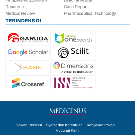
Perspective (Editorial)
Leading Article
Research
Case Report
Medical Review
Pharmaceutical Technology
TERINDEKS DI
MEDICINUS
Dewan Redaksi
Syarat dan Ketentuan
Kebijakan Privasi
Hubungi Kami