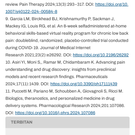
review. Pain Therapy 2024;13(3):293–317. DOI:
https://doi.org/10.
1007/s40122-024-00584-8
9. Garcia LM, Birckhead BJ, Krishnamurthy P, Sackman J,
Mackey IG, Louis RG, et al. An 8-week selfadministered at-home
behavioral skills-based virtual reality program for chronic low back
pain: doubleblind, randomized, placebo-controlled trial conducted
during COVID-19. Journal of Medical Internet
Research 2021;23(2):e26292. DOI:
https://doi.org/10.2196/26292
10. Asiri YI, Moni S,, Ramar M, Chidambaram K. Advancing pain
understanding and drug discovery: insights from preclinical
models and recent research findings. Pharmaceuticals
2024;17(11):1439. DOI:
https://doi.org/10.3390/ph17111439
11. Puccetti M, Pariano M, Schoubben A, Giovagnoli S, Ricci M.
Biologics, theranostics, and personalized medicine in drug
delivery systems. Pharmacological Research 2024;201:107086.
DOI:
https://doi.org/10.1016/j.phrs.2024.107086
TERBITAN