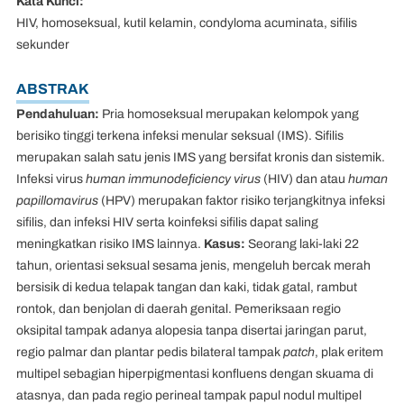
Kata Kunci:
HIV, homoseksual, kutil kelamin, condyloma acuminata, sifilis
sekunder
ABSTRAK
Pendahuluan:
Pria homoseksual merupakan kelompok yang
berisiko tinggi terkena infeksi menular seksual (IMS). Sifilis
merupakan salah satu jenis IMS yang bersifat kronis dan sistemik.
Infeksi virus
human immunodeficiency virus
(HIV) dan atau
human
papillomavirus
(HPV) merupakan faktor risiko terjangkitnya infeksi
sifilis, dan infeksi HIV serta koinfeksi sifilis dapat saling
meningkatkan risiko IMS lainnya.
Kasus:
Seorang laki-laki 22
tahun, orientasi seksual sesama jenis, mengeluh bercak merah
bersisik di kedua telapak tangan dan kaki, tidak gatal, rambut
rontok, dan benjolan di daerah genital. Pemeriksaan regio
oksipital tampak adanya alopesia tanpa disertai jaringan parut,
regio palmar dan plantar pedis bilateral tampak
patch
, plak eritem
multipel sebagian hiperpigmentasi konfluens dengan skuama di
atasnya, dan pada regio perineal tampak papul nodul multipel