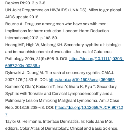
Depkes RI;2013.p.3-8.
UN Joint Programme on HIV/AIDS (UNAIDS). Miles to go: global
AIDS update 2018.
Bourne A. Drug use among men who have sex with men:
Implications for harm reduction. London: Harm Reduction
International;2012. p.148-59.
Hoang MP, High W, Molberg KH. Secondary syphilis: a histologic
and immunohistochemical evaluation. Journal of Cutaneus
Pathology. 2004; 31(9):595-9. DOI:
https://doi.org/10.1111/j.0303-
6987.2004.00236.x
Dylewski J, Duong M. The rash of secondary syphilis. CMAJ.
2007;176(1):33-5. DOI:
https://doi.org/10.1503/cmaj.060665
Komeno Y, Ota Y, Koibuchi T, Imai Y, Iihara K, Ryu T. Secondary
Syphilis with Tonsillar and Cervical Lymphadenopathy and a
Pulmonary Lesion Mimicking Malignant Lymphoma. Am J Case
Rep. 2018;19:238-43. DOI:
https://doi.org/10.12659/AJCR.90712
7
Taylor G, Heilman E. Interface Dermatitis. In: Kels Jane MG,
editors. Color Atlas of Dermatology, Clinical and Basic Science.