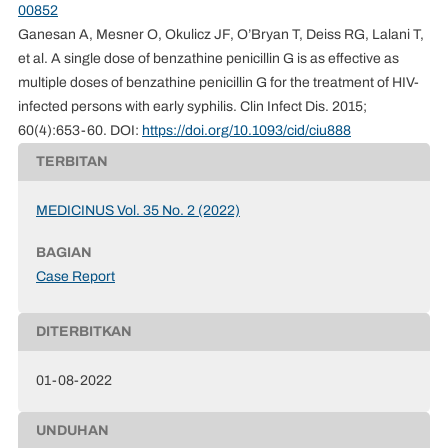
00852
Ganesan A, Mesner O, Okulicz JF, O’Bryan T, Deiss RG, Lalani T,
et al. A single dose of benzathine penicillin G is as effective as
multiple doses of benzathine penicillin G for the treatment of HIV-
infected persons with early syphilis. Clin Infect Dis. 2015;
60(4):653-60. DOI:
https://doi.org/10.1093/cid/ciu888
TERBITAN
MEDICINUS Vol. 35 No. 2 (2022)
BAGIAN
Case Report
DITERBITKAN
01-08-2022
UNDUHAN