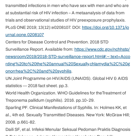
transmitted infections in men who have sex with men and who are
at substantial risk of HIV infection – A metaanalysis of data from
trials and observational studies of HIV preexposure prophylaxis.
PLoS ONE 2019; 13(12):e0208107. DOI:
https://doi.org/10.1371/jo
urnal.pone.0208107
Centers for Disease Control and Prevention. 2018 STD
Surveillance Report. Available from:
https://www.cdc.gov/nchhstp/
newsroom/2019/2018-STD-surveillance-report.html#:~:text=Acco
rding%20to%20the%20annual%20Sexually,chlamydia%2C%20g
onorrhea%2C%20and%20syphilis
.
UN Joint Programme on HIV/AIDS (UNAIDS). Global HIV & AIDS
statistics — 2018 fact sheet. pp.3.
World Health Organization. WHO Guidelines for theTreatment of
Treponema pallidum (syphilis). 2016. pp.10-29.
Sparling PF. Clinical Manifestations of Syphilis. In: Holmes KK, et
al., 4th ed. Sexually Transmitted Diseases. New York: McGraw Hill;
2008. p.661-82.
Daili SF, et al. Infeksi Menular Seksual Pedoman Praktis Diagnosis