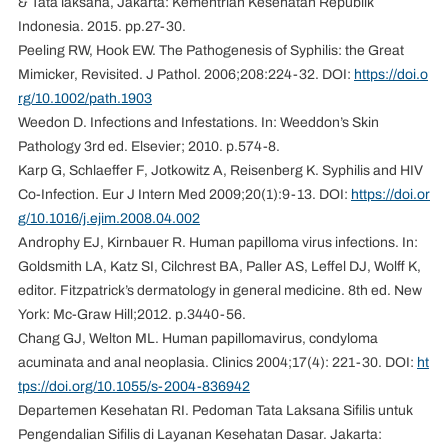
& Tata laksana, Jakarta: Kementrian Kesehatan Republik
Indonesia. 2015. pp.27-30.
Peeling RW, Hook EW. The Pathogenesis of Syphilis: the Great
Mimicker, Revisited. J Pathol. 2006;208:224-32. DOI:
https://doi.o
rg/10.1002/path.1903
Weedon D. Infections and Infestations. In: Weeddon’s Skin
Pathology 3rd ed. Elsevier; 2010. p.574-8.
Karp G, Schlaeffer F, Jotkowitz A, Reisenberg K. Syphilis and HIV
Co-Infection. Eur J Intern Med 2009;20(1):9-13. DOI:
https://doi.or
g/10.1016/j.ejim.2008.04.002
Androphy EJ, Kirnbauer R. Human papilloma virus infections. In:
Goldsmith LA, Katz SI, Cilchrest BA, Paller AS, Leffel DJ, Wolff K,
editor. Fitzpatrick’s dermatology in general medicine. 8th ed. New
York: Mc-Graw Hill;2012. p.3440-56.
Chang GJ, Welton ML. Human papillomavirus, condyloma
acuminata and anal neoplasia. Clinics 2004;17(4): 221-30. DOI:
ht
tps://doi.org/10.1055/s-2004-836942
Departemen Kesehatan RI. Pedoman Tata Laksana Sifilis untuk
Pengendalian Sifilis di Layanan Kesehatan Dasar. Jakarta: