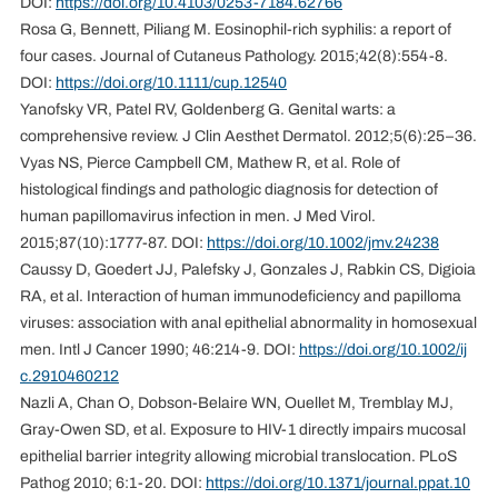
DOI:
https://doi.org/10.4103/0253-7184.62766
Rosa G, Bennett, Piliang M. Eosinophil-rich syphilis: a report of
four cases. Journal of Cutaneus Pathology. 2015;42(8):554-8.
DOI:
https://doi.org/10.1111/cup.12540
Yanofsky VR, Patel RV, Goldenberg G. Genital warts: a
comprehensive review. J Clin Aesthet Dermatol. 2012;5(6):25–36.
Vyas NS, Pierce Campbell CM, Mathew R, et al. Role of
histological findings and pathologic diagnosis for detection of
human papillomavirus infection in men. J Med Virol.
2015;87(10):1777-87. DOI:
https://doi.org/10.1002/jmv.24238
Caussy D, Goedert JJ, Palefsky J, Gonzales J, Rabkin CS, Digioia
RA, et al. Interaction of human immunodeficiency and papilloma
viruses: association with anal epithelial abnormality in homosexual
men. Intl J Cancer 1990; 46:214-9. DOI:
https://doi.org/10.1002/ij
c.2910460212
Nazli A, Chan O, Dobson-Belaire WN, Ouellet M, Tremblay MJ,
Gray-Owen SD, et al. Exposure to HIV-1 directly impairs mucosal
epithelial barrier integrity allowing microbial translocation. PLoS
Pathog 2010; 6:1-20. DOI:
https://doi.org/10.1371/journal.ppat.10