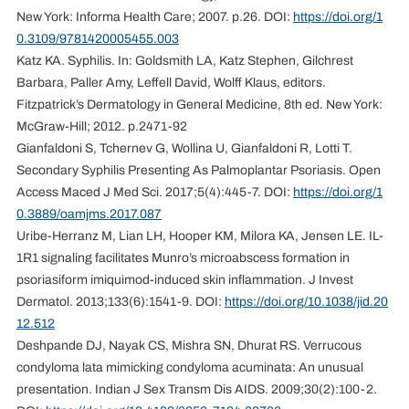
New York: Informa Health Care; 2007. p.26. DOI:
https://doi.org/1
0.3109/9781420005455.003
Katz KA. Syphilis. In: Goldsmith LA, Katz Stephen, Gilchrest
Barbara, Paller Amy, Leffell David, Wolff Klaus, editors.
Fitzpatrick’s Dermatology in General Medicine, 8th ed. New York:
McGraw-Hill; 2012. p.2471-92
Gianfaldoni S, Tchernev G, Wollina U, Gianfaldoni R, Lotti T.
Secondary Syphilis Presenting As Palmoplantar Psoriasis. Open
Access Maced J Med Sci. 2017;5(4):445-7. DOI:
https://doi.org/1
0.3889/oamjms.2017.087
Uribe-Herranz M, Lian LH, Hooper KM, Milora KA, Jensen LE. IL-
1R1 signaling facilitates Munro’s microabscess formation in
psoriasiform imiquimod-induced skin inflammation. J Invest
Dermatol. 2013;133(6):1541-9. DOI:
https://doi.org/10.1038/jid.20
12.512
Deshpande DJ, Nayak CS, Mishra SN, Dhurat RS. Verrucous
condyloma lata mimicking condyloma acuminata: An unusual
presentation. Indian J Sex Transm Dis AIDS. 2009;30(2):100-2.