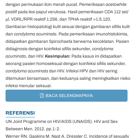
dengan permukaan licin merah pucat. Pemeriksaan
acetowhite
positif pada lesi papul verukosa. Hasil pemeriksaan CD4 112 sel/
µl, VDRL/RPR reaktif 1:256, dan TPHA reaktif >1:5.120.
Gambaran histopatologi kulit sesuai dengan gambaran sifilis kulit
dan
condyloma acuminata
. Pada pemeriksaan imunohistokimia,
didapatkan gambaran Spirochaeta berwarna kecoklatan. Pasien
didiagnosis dengan koinfeksi sifilis sekunder,
condyloma
acuminata
, dan HIV.
Kesimpulan:
Pada kasus ini didapatkan
seorang pasien homoseksual dengan koinfeksi sifilis sekunder,
condyloma acuminata
dan HIV. Infeksi HPV dan HIV sering
ditemukan bersamaan, dan keduanya saling meningkatkan risiko
infeksi menular seksual.
BACA SELENGKAPNYA
REFERENSI
UN Joint Programme on HIV/AIDS (UNAIDS). HIV and Sex
Between Men. 2012. pp.1-2.
Werner RN, Gaskins M, Nast A, Dressler C. Incidence of sexually