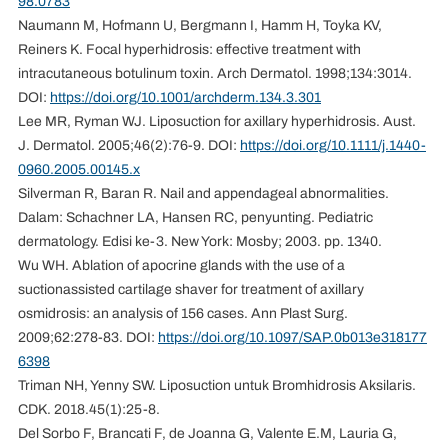
98.0783
Naumann M, Hofmann U, Bergmann I, Hamm H, Toyka KV,
Reiners K. Focal hyperhidrosis: effective treatment with
intracutaneous botulinum toxin. Arch Dermatol. 1998;134:301­4.
DOI:
https://doi.org/10.1001/archderm.134.3.301
Lee MR, Ryman WJ. Liposuction for axillary hyperhidrosis. Aust.
J. Dermatol. 2005;46(2):76-9. DOI:
https://doi.org/10.1111/j.1440-
0960.2005.00145.x
Silverman R, Baran R. Nail and appendageal abnormalities.
Dalam: Schachner LA, Hansen RC, penyunting. Pediatric
dermatology. Edisi ke-3. New York: Mosby; 2003. pp. 1340.
Wu WH. Ablation of apocrine glands with the use of a
suctionassisted cartilage shaver for treatment of axillary
osmidrosis: an analysis of 156 cases. Ann Plast Surg.
2009;62:278-83. DOI:
https://doi.org/10.1097/SAP.0b013e318177
6398
Triman NH, Yenny SW. Liposuction untuk Bromhidrosis Aksilaris.
CDK. 2018.45(1):25-8.
Del Sorbo F, Brancati F, de Joanna G, Valente E.M, Lauria G,