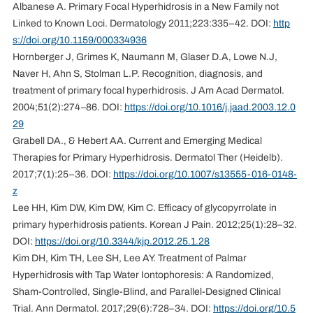
Albanese A. Primary Focal Hyperhidrosis in a New Family not
Linked to Known Loci. Dermatology 2011;223:335–42. DOI:
http
s://doi.org/10.1159/000334936
Hornberger J, Grimes K, Naumann M, Glaser D.A, Lowe N.J,
Naver H, Ahn S, Stolman L.P. Recognition, diagnosis, and
treatment of primary focal hyperhidrosis. J Am Acad Dermatol.
2004;51(2):274–86. DOI:
https://doi.org/10.1016/j.jaad.2003.12.0
29
Grabell DA., & Hebert AA. Current and Emerging Medical
Therapies for Primary Hyperhidrosis. Dermatol Ther (Heidelb).
2017;7(1):25–36. DOI:
https://doi.org/10.1007/s13555-016-0148-
z
Lee HH, Kim DW, Kim DW, Kim C. Efficacy of glycopyrrolate in
primary hyperhidrosis patients. Korean J Pain. 2012;25(1):28–32.
DOI:
https://doi.org/10.3344/kjp.2012.25.1.28
Kim DH, Kim TH, Lee SH, Lee AY. Treatment of Palmar
Hyperhidrosis with Tap Water Iontophoresis: A Randomized,
Sham-Controlled, Single-Blind, and Parallel-Designed Clinical
Trial. Ann Dermatol. 2017;29(6):728–34. DOI:
https://doi.org/10.5