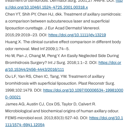
treatment of osmidrodis. Dermatol Surg. 2001;27:446-8. DOI:
http
s://doi.org/10.1046/j.1524-4725.2001.00318.x
Chen YT, Shih PY, Chen HJ, dkk. Treatment of axillary osmidrosis:
a comparison between subcutaneous laser and superficial
liposuction curettage. J Eur Acad Dermatol Venereol.
2015;29:2019–23. DOI:
https://doi.org/10.1111/jdv.13219
Huang X. The clinical curative effect comparison in different body
odor removal. Med Inf 2009;1:74–5.
Ho W, Pan J, Chang M, Peng Y. An Easily Neglected Side During
Bromhidrosis Surgery? Int J Surg. 2016;1:1–2. DOI:
https://doi.or
g/10.15344/2456-4443/2016/111
Ou LF, Yan RS, Chen IC, Tang, YW. Treatment of axillary
bromhidrosis with superficial liposuction. Plast Reconstr Surg.
1998;102:1479. DOI:
https://doi.org/10.1097/00006534-19981000
0-00021
James AG, Austin CJ, Cox DS, Taylor D, Calvert R.
Microbiological and biochemical origins of human axillary odour.
FEMS microbiol ecol. 2013;83(3):527-40. DOI:
https://doi.org/10.1
111/1574-6941.12054