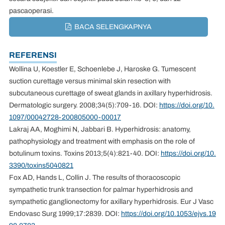
pascaoperasi.
BACA SELENGKAPNYA
REFERENSI
Wollina U, Koestler E, Schoenlebe J, Haroske G. Tumescent
suction curettage versus minimal skin resection with
subcutaneous curettage of sweat glands in axillary hyperhidrosis.
Dermatologic surgery. 2008;34(5):709-16. DOI:
https://doi.org/10.
1097/00042728-200805000-00017
Lakraj AA, Moghimi N, Jabbari B. Hyperhidrosis: anatomy,
pathophysiology and treatment with emphasis on the role of
botulinum toxins. Toxins 2013;5(4):821-40. DOI:
https://doi.org/10.
3390/toxins5040821
Fox AD, Hands L, Collin J. The results of thoracoscopic
sympathetic trunk transection for palmar hyperhidrosis and
sympathetic ganglion­ectomy for axillary hyperhidrosis. Eur J Vasc
Endovasc Surg 1999;17:283­9. DOI:
https://doi.org/10.1053/ejvs.19