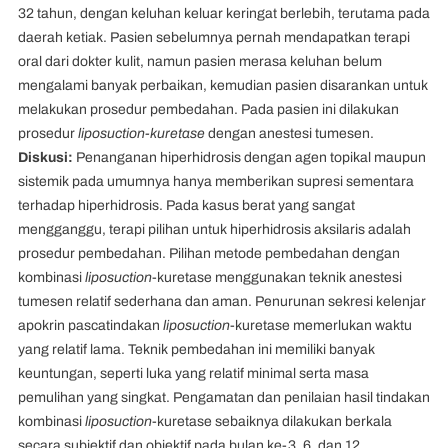
32 tahun, dengan keluhan keluar keringat berlebih, terutama pada
daerah ketiak. Pasien sebelumnya pernah mendapatkan terapi
oral dari dokter kulit, namun pasien merasa keluhan belum
mengalami banyak perbaikan, kemudian pasien disarankan untuk
melakukan prosedur pembedahan. Pada pasien ini dilakukan
prosedur
liposuction-kuretase
dengan anestesi tumesen.
Diskusi:
Penanganan hiperhidrosis dengan agen topikal maupun
sistemik pada umumnya hanya memberikan supresi sementara
terhadap hiperhidrosis. Pada kasus berat yang sangat
mengganggu, terapi pilihan untuk hiperhidrosis aksilaris adalah
prosedur pembedahan. Pilihan metode pembedahan dengan
kombinasi
liposuction
-kuretase menggunakan teknik anestesi
tumesen relatif sederhana dan aman. Penurunan sekresi kelenjar
apokrin pascatindakan
liposuction
-kuretase memerlukan waktu
yang relatif lama. Teknik pembedahan ini memiliki banyak
keuntungan, seperti luka yang relatif minimal serta masa
pemulihan yang singkat. Pengamatan dan penilaian hasil tindakan
kombinasi
liposuction
-kuretase sebaiknya dilakukan berkala
secara subjektif dan objektif pada bulan ke-3, 6, dan 12