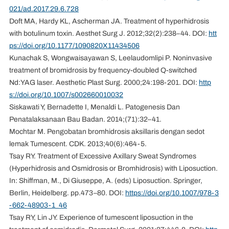
021/ad.2017.29.6.728
Doft MA, Hardy KL, Ascherman JA. Treatment of hyperhidrosis
with botulinum toxin. Aesthet Surg J. 2012;32(2):238–44. DOI:
htt
ps://doi.org/10.1177/1090820X11434506
Kunachak S, Wongwaisayawan S, Leelaudomlipi P. Noninvasive
treatment of bromidrosis by frequency-doubled Q-switched
Nd:YAG laser. Aesthetic Plast Surg. 2000;24:198-201. DOI:
http
s://doi.org/10.1007/s002660010032
Siskawati Y, Bernadette I, Menaldi L. Patogenesis Dan
Penatalaksanaan Bau Badan. 2014;(71):32–41.
Mochtar M. Pengobatan bromhidrosis aksillaris dengan sedot
lemak Tumescent. CDK. 2013;40(6):464-5.
Tsay RY. Treatment of Excessive Axillary Sweat Syndromes
(Hyperhidrosis and Osmidrosis or Bromhidrosis) with Liposuction.
In: Shiffman, M., Di Giuseppe, A. (eds) Liposuction. Springer,
Berlin, Heidelberg. pp.473–80. DOI:
https://doi.org/10.1007/978-3
-662-48903-1_46
Tsay RY, Lin JY. Experience of tumescent liposuction in the