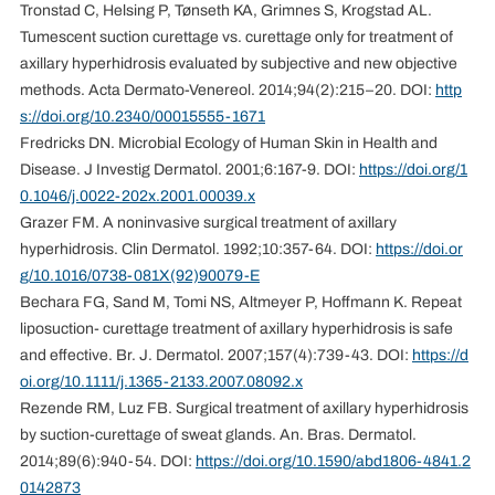
Tronstad C, Helsing P, Tønseth KA, Grimnes S, Krogstad AL.
Tumescent suction curettage vs. curettage only for treatment of
axillary hyperhidrosis evaluated by subjective and new objective
methods. Acta Dermato-Venereol. 2014;94(2):215–20. DOI:
http
s://doi.org/10.2340/00015555-1671
Fredricks DN. Microbial Ecology of Human Skin in Health and
Disease. J Investig Dermatol. 2001;6:167-9. DOI:
https://doi.org/1
0.1046/j.0022-202x.2001.00039.x
Grazer FM. A noninvasive surgical treatment of axillary
hyperhidrosis. Clin Dermatol. 1992;10:357-64. DOI:
https://doi.or
g/10.1016/0738-081X(92)90079-E
Bechara FG, Sand M, Tomi NS, Altmeyer P, Hoffmann K. Repeat
liposuction‐curettage treatment of axillary hyperhidrosis is safe
and effective. Br. J. Dermatol. 2007;157(4):739-43. DOI:
https://d
oi.org/10.1111/j.1365-2133.2007.08092.x
Rezende RM, Luz FB. Surgical treatment of axillary hyperhidrosis
by suction-curettage of sweat glands. An. Bras. Dermatol.
2014;89(6):940-54. DOI:
https://doi.org/10.1590/abd1806-4841.2
0142873