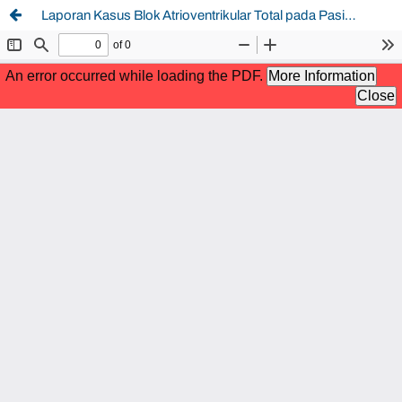
Laporan Kasus Blok Atrioventrikular Total pada Pasien Usia Lanjut dengan NSTEMI